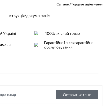
Сальник/Торцеве ущільнення
Інструкція/документація
й Україні
100% якісний товар
Гарантійне і післягарантійне
иманні
обслуговування
Оставить отзыв
 про товар