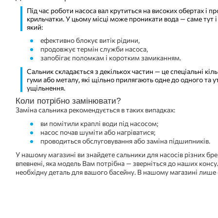
Під час роботи насоса вал крутиться на високих обертах і п
крильчатки. У цьому місці може проникати вода — саме тут 
який:
ефективно блокує витік рідини,
продовжує термін служби насоса,
запобігає поломкам і коротким замиканням.
Сальник складається з декількох частин — це спеціальні кільц
гуми або металу, які щільно прилягають одне до одного та 
ущільнення.
Коли потрібно замінювати?
Заміна сальника рекомендується в таких випадках:
ви помітили краплі води під насосом;
насос почав шуміти або нагріватися;
проводиться обслуговування або заміна підшипників.
У нашому магазині ви знайдете сальники для насосів різних бре
впевнені, яка модель Вам потрібна — зверніться до наших консу
необхідну деталь для вашого басейну. В нашому магазині лише 