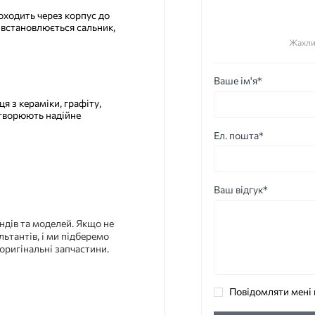
роходить через корпус до
і встановлюється сальник,
Жахли
Ваше ім'я*
я з кераміки, графіту,
утворюють надійне
Ел. пошта*
Ваш відгук*
ндів та моделей. Якщо не
льтантів, і ми підберемо
оригінальні запчастини.
Повідомляти мені 