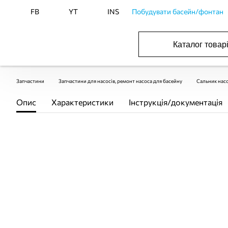
FB
YT
INS
Побудувати басейн/фонтан
Каталог товар
ОБОРУДОВАНИЕ ДЛЯ БАССЕЙНА И БА
ОТОПЛЕНИЕ И ГВС, ВЕНТИЛЯЦИЯ И КОНДИЦИОНИР
ОБОРУДОВАНИЯ ДЛЯ ФОНТАНОВ И ПРУД
ВОДОСНАБЖЕНИЕ И КАНАЛИЗАЦИЯ
Запчастини
Запчастини для насосів, ремонт насоса для басейну
Сальник нас
Опис
Характеристики
Інструкція/документація