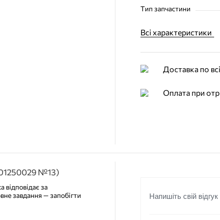
Тип запчастини
Всі характеристики
Доставка по всі
Оплата при отр
F01250029 №13)
а відповідає за
овне завдання — запобігти
Напишіть свій відгук