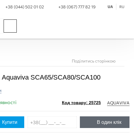
+38 (044) 502 01 02
+38 (067) 777 82 19
RU
UA
Поділитись сторінкою
а Aquaviva SCA65/SCA80/SCA100
и
аявності
AQUAVIVA
Код товару: 25725
Купити
В один клік