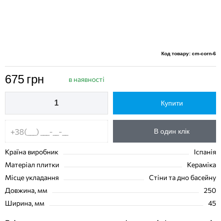
Код товару: cm-corn-6
675
грн
в наявності
Купити
В один клік
Країна виробник
Іспанія
Матеріал плитки
Кераміка
Місце укладання
Стіни та дно басейну
Довжина, мм
250
Ширина, мм
45