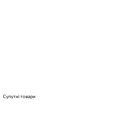
Serapool 24,5* 12,5 см керамічний маркер глибини у спортивних
басейнах, 0,8 м
Відгуки (0)
16 960
грн
Купити
Супутні товари