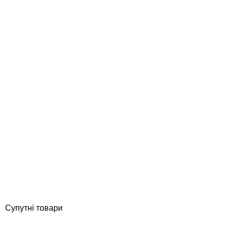
AstralPool 76500CL144 форсунка донна під плівку
Відгуки (0)
2 755
грн
Купити
Супутні товари