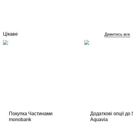
Відгуки (0)
912
грн
Купити
Цікаве
Дивитись все
Покупка Частинами
Додаткові опції до
monobank
Aquavia