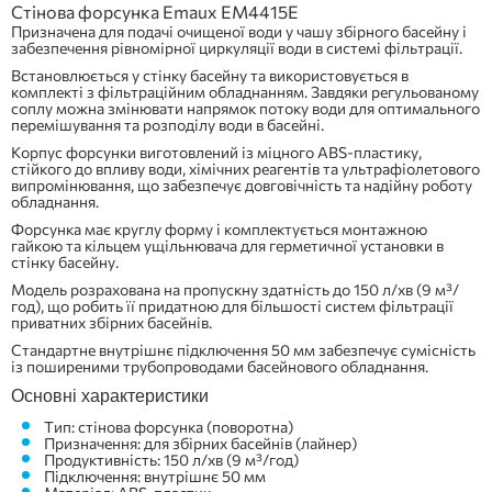
Стінова форсунка Emaux EM4415E
Призначена для подачі очищеної води у чашу збірного басейну і
забезпечення рівномірної циркуляції води в системі фільтрації.
Встановлюється у стінку басейну та використовується в
комплекті з фільтраційним обладнанням. Завдяки регульованому
соплу можна змінювати напрямок потоку води для оптимального
перемішування та розподілу води в басейні.
Корпус форсунки виготовлений із міцного ABS-пластику,
стійкого до впливу води, хімічних реагентів та ультрафіолетового
випромінювання, що забезпечує довговічність та надійну роботу
обладнання.
Форсунка має круглу форму і комплектується монтажною
гайкою та кільцем ущільнювача для герметичної установки в
стінку басейну.
Модель розрахована на пропускну здатність до 150 л/хв (9 м³/
год), що робить її придатною для більшості систем фільтрації
приватних збірних басейнів.
Стандартне внутрішнє підключення 50 мм забезпечує сумісність
із поширеними трубопроводами басейнового обладнання.
Основні характеристики
Тип: стінова форсунка (поворотна)
Призначення: для збірних басейнів (лайнер)
Продуктивність: 150 л/хв (9 м³/год)
Підключення: внутрішнє 50 мм