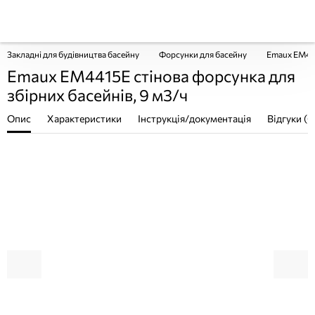
Закладні для будівництва басейну
Форсунки для басейну
Emaux EM441
Emaux EM4415E стінова форсунка для
збірних басейнів, 9 м3/ч
Опис
Характеристики
Інструкція/документація
Відгуки (0