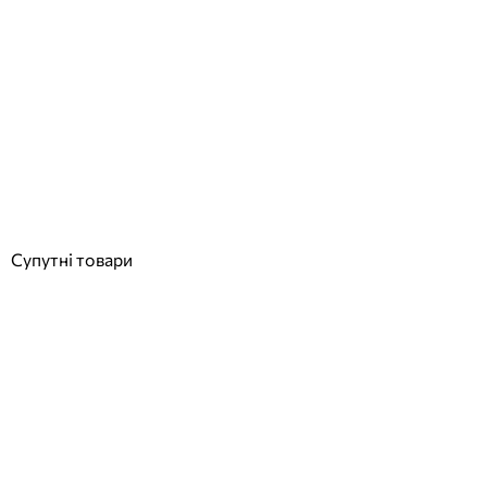
AstralPool 76500CL144 форсунка донна під плівку
Відгуки (0)
2 755
грн
Купити
Супутні товари