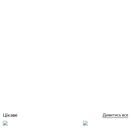
Zodiac Vortex PRO 4 WD RV 5400 робот пилосос для басейну
Відгуки (1)
0
грн
Немає в наявності
Цікаве
Дивитись все