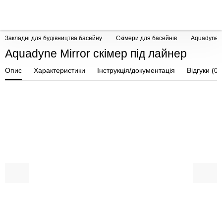
Закладні для будівництва басейну
Скімери для басейнів
Aquadyne M
Aquadyne Mirror скімер під лайнер
Опис
Характеристики
Інструкція/документація
Відгуки (0)