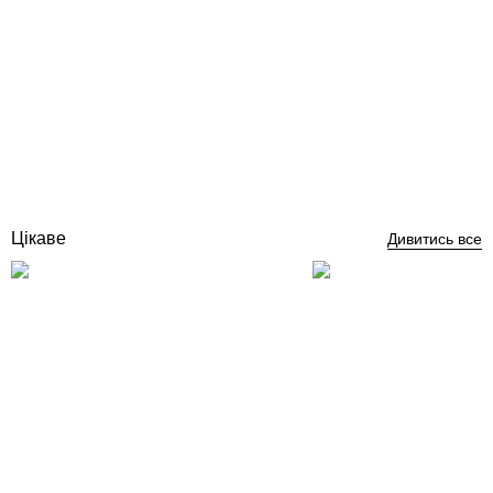
Fitstar форсунка для пилососа під лайнер
Відгуки (0)
6 602
грн
Купити
Цікаве
Дивитись все