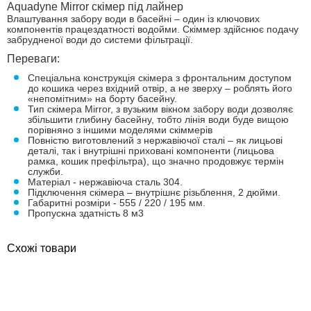
Aquadyne Mirror скімер під лайнер
Влаштування забору води в басейні – один із ключових
компонентів працездатності водойми. Скіммер здійснює подачу
забрудненої води до системи фільтрації.
Переваги:
Спеціальна конструкція скімера з фронтальним доступом
до кошика через вхідний отвір, а не зверху – роблять його
«непомітним» на борту басейну.
Тип скімера Mirror, з вузьким вікном забору води дозволяє
збільшити глибину басейну, тобто лінія води буде вищою
порівняно з іншими моделями скіммерів
Повністю виготовлений з нержавіючої сталі – як лицьові
деталі, так і внутрішні приховані компоненти (лицьова
рамка, кошик префільтра), що значно продовжує термін
служби.
Матеріал - нержавіюча сталь 304.
Підключення скімера – внутрішнє різьблення, 2 дюйми.
Габаритні розміри - 555 / 220 / 195 мм.
Пропускна здатність 8 м3
Схожі товари