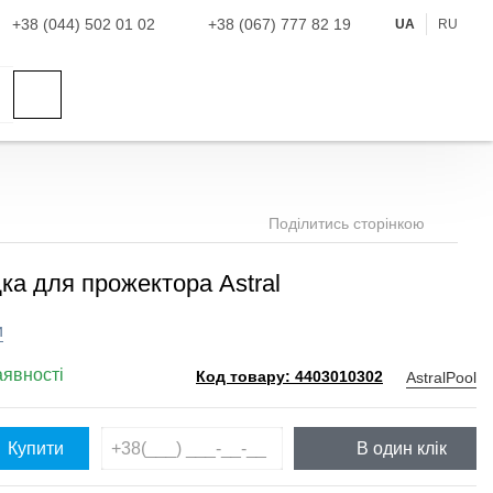
+38 (044) 502 01 02
+38 (067) 777 82 19
UA
RU
Поділитись сторінкою
ка для прожектора Astral
и
аявності
AstralPool
Код товару: 4403010302
Купити
В один клік