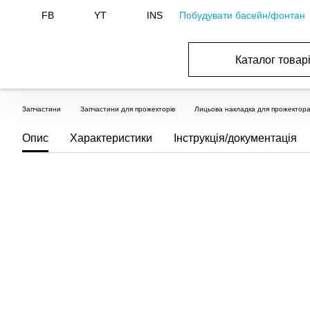
Побудувати басейн/фонтан
FB
YT
INS
Каталог товар
ОБОРУДОВАНИЕ ДЛЯ БАССЕЙНА И БА
ОТОПЛЕНИЕ И ГВС, ВЕНТИЛЯЦИЯ И КОНДИЦИОНИР
ОБОРУДОВАНИЯ ДЛЯ ФОНТАНОВ И ПРУД
ВОДОСНАБЖЕНИЕ И КАНАЛИЗАЦИЯ
Запчастини
Запчастини для прожекторів
Лицьова накладка для прожектора 
Опис
Характеристики
Інструкція/документація