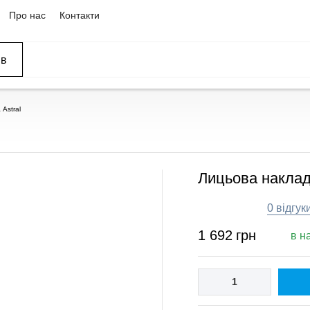
Про нас
Контакти
ів
ССЕЙНЫ
ОВАНИЕ
ОВ
Astral
Лицьова наклад
0 відгук
1 692
грн
в н