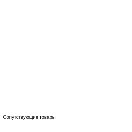
Serapool 24,5* 12,5 см керамический маркер глубины в
спортивных бассейнах, 0,8 м
Отзывы (0)
16 960
грн
Купить
Сопутствующие товары