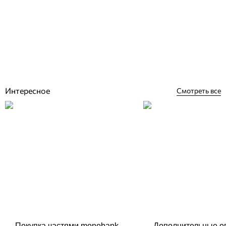
Cefil Touch Vulcano пленка для бассейна (лайнер) 1,65 м с
акриловым лаковым покрытием
Отзывы (0)
2 136
грн
Купить
Интересное
Смотреть все
Покупка частями monobank
Дополнительные о