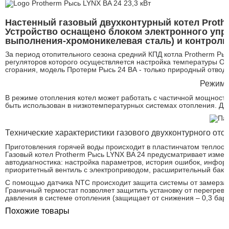
Настенный газовый двухконтурный котел Proth
Устройство оснащено блоком электронного упр
выполнения-хромоникелевая сталь) и контроль 
За период отопительного сезона средний КПД котла Protherm Р
регуляторов которого осуществляется настройка температуры О
сгорания, модель Протерм Рысь 24 BA - только природный отвод.
Режимы
В режиме отопления котел может работать с частичной мощность
быть использован в низкотемпературных системах отопления. Дл
Технические характеристики газового двухконтурного ото
Приготовления горячей воды происходит в пластинчатом теплоо
Газовый котел Protherm Рысь LYNX BA 24 предусматривает измен
автодиагностика: настройка параметров, история ошибок, инфор
приоритетный вентиль с электроприводом, расширительный бак о
С помощью датчика NTC происходит защита системы от замерзан
Граничный термостат позволяет защитить установку от перегрев
давления в системе отопления (защищает от снижения – 0,3 бар 
Похожие товары