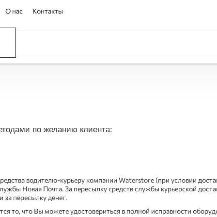
О нас
Контакты
ССЕЙНЫ
ОВАНИЕ
ОВ
етодами по желанию клиента:
редства водителю-курьеру компании Waterstore (при условии достав
ужбы Новая Почта. За пересылку средств службы курьерской достав
 за пересылку денег.
я то, что Вы можете удостовериться в полной исправности оборудо