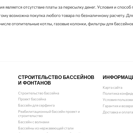
 является отсутствие платы за пересылку денег. Условия и способ
 возможна покупка любого товара по безналичному расчету. Для 
 числе отопительные котлы, газовые колонки, фильтры для бассейнов
СТРОИТЕЛЬСТВО БАССЕЙНОВ
ИНФОРМАЦ
И ФОНТАНОВ
Карта сайта
Строительство бассейна
Политика конфид
Проект бассейна
Условия пользова
Бассейн для серфинга
Гарантия и возвра
Реабилитационный бассейн проект и
Доставка и оплата
строительство
Бассейн с волнами
Бассейны из нержавеющей стали