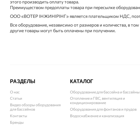
этого производить оплату товара.
Преимуществом предоплаты товара при пересылке оборудования
ООО «ВОТЕР ІНЖИНІРІНГ» является плательщиком НДС, поэтому
Все оборудование, независимо от размеров и количества, в том
другие товары могут быть оплачены при получении.
РАЗДЕЛЫ
КАТАЛОГ
О нас
Оборудование для бассейна и бассейны
Статьи
Отопление и ГВС, вентиляция и
кондиционирование
Видео обзоры оборудования
для бассейнов
Оборудования для фонтанов и прудов
Контакты
Водоснабжение и канализация
Бренды