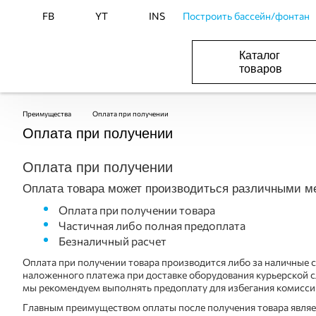
FB
YT
INS
Построить бассейн/фонтан
Каталог
товаров
ОБОРУДОВАНИЕ ДЛЯ БАССЕЙНА И БА
ОТОПЛЕНИЕ И ГВС, ВЕНТИЛЯЦИЯ И КОНДИЦИОНИР
ОБОРУДОВАНИЯ ДЛЯ ФОНТАНОВ И ПРУД
ВОДОСНАБЖЕНИЕ И КАНАЛИЗАЦИЯ
Преимущества
Оплата при получении
Оплата при получении
Оплата при получении
Оплата товара может производиться различными м
Оплата при получении товара
Частичная либо полная предоплата
Безналичный расчет
Оплата при получении товара производится либо за наличные с
наложенного платежа при доставке оборудования курьерской сл
мы рекомендуем выполнять предоплату для избегания комиссии
Главным преимуществом оплаты после получения товара являетс