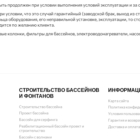
ть продолжен при условии выполнения условий эксплуатации и за 
и условии, что это случай гарантийный (заводской брак, выход из с
ьца оборудования, его неправильной установке, эксплуатации, то с
дится по желанию клиента.
вые колонки, фильтры для бассейнов, электроводонагреватели, нас
СТРОИТЕЛЬСТВО БАССЕЙНОВ
ИНФОРМАЦ
И ФОНТАНОВ
Карта сайта
Строительство бассейна
Политика конфид
Проект бассейна
Условия пользова
Бассейн для серфинга
Гарантия и возвра
Реабилитационный бассейн проект и
Доставка и оплата
строительство
Бассейн с волнами