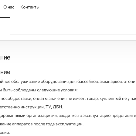
О нас
Контакты
ССЕЙНЫ
ОВАНИЕ
ОВ
ание
ание
йное обслуживание оборудования для бассейнов, аквапарков, отопи
ы быть соблюдены следующие условия:
особ доставки, оплаты значения не имеет, товар, купленный не у на
тственно инструкции, ТУ, ДБН.
ированными организациями, вводиться в эксплуатацию представит
вание аппаратов после года эксплуатации.
овия.