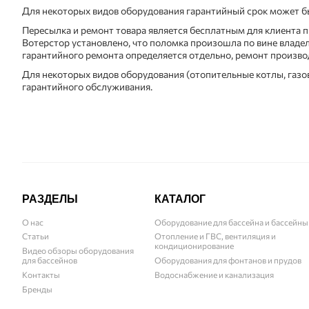
Для некоторых видов оборудования гарантийный срок может бы
Пересылка и ремонт товара является бесплатным для клиента пр
Вотерстор установлено, что поломка произошла по вине владел
гарантийного ремонта определяется отдельно, ремонт произво
Для некоторых видов оборудования (отопительные котлы, газо
гарантийного обслуживания.
РАЗДЕЛЫ
КАТАЛОГ
О нас
Оборудование для бассейна и бассейны
Статьи
Отопление и ГВС, вентиляция и
кондиционирование
Видео обзоры оборудования
для бассейнов
Оборудования для фонтанов и прудов
Контакты
Водоснабжение и канализация
Бренды