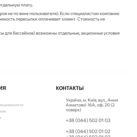
отдельную плату.
троя не по вине пользователя). Если специалистом компании
тоимость пересылки оплачивает клиент. Стоимость не
осы для бассейнов) возможны отдельные, акционные условия
ИЯ
КОНТАКТЫ
Українa, м. Київ, вул., Анни
Ахматової 16А, оф. 20 (2
енциальности
поверх)
ния
т
+38 (044) 502 01 03
+38 (044) 502 01 02
+38 (044) 502 01 03