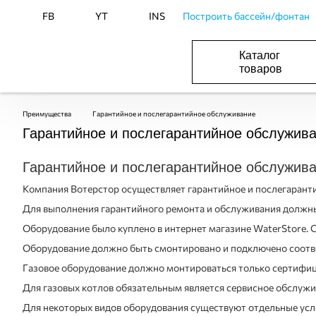
FB
YT
INS
Построить бассейн/фонтан
Каталог
товаров
ОБОРУДОВАНИЕ ДЛЯ БАССЕЙНА И БА
ОТОПЛЕНИЕ И ГВС, ВЕНТИЛЯЦИЯ И КОНДИЦИОНИР
ОБОРУДОВАНИЯ ДЛЯ ФОНТАНОВ И ПРУД
ВОДОСНАБЖЕНИЕ И КАНАЛИЗАЦИЯ
Преимущества
Гарантийное и послегарантийное обслуживание
Гарантийное и послегарантийное обслужив
Гарантийное и послегарантийное обслужив
Компания Вотерстор осуществляет гарантийное и послегаранти
Для выполнения гарантийного ремонта и обслуживания должн
Оборудование было куплено в интернет магазине WaterStore. Сп
Оборудование должно быть смонтировано и подключено соотве
Газовое оборудование должно монтироваться только сертифиц
Для газовых котлов обязательным является сервисное обслужи
Для некоторых видов оборудования существуют отдельные усл