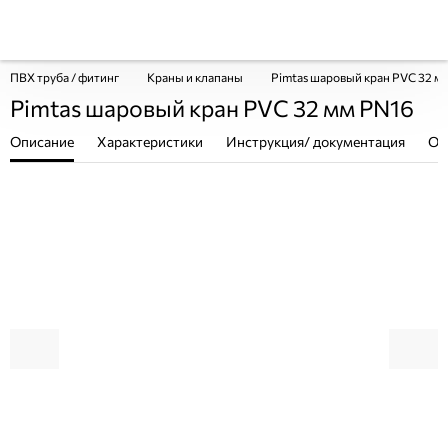
ПВХ труба / фитинг
Краны и клапаны
Pimtas шаровый кран PVC 32 м
Pimtas шаровый кран PVC 32 мм PN16
Описание
Характеристики
Инструкция/ документация
От