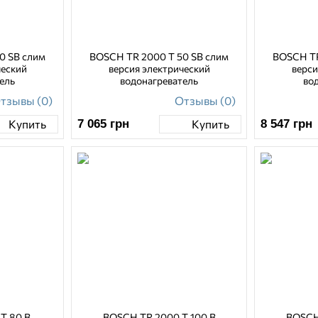
0 SB слим
BOSCH TR 2000 T 50 SB слим
BOSCH TR
ческий
версия электрический
верси
ель
водонагреватель
во
тзывы (0)
Отзывы (0)
7 065
грн
8 547
грн
Купить
Купить
T 80 B
BOSCH TR 2000 T 100 B
BOSCH