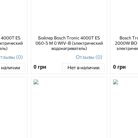
c 4000T ES
Бойлер Bosch Tronic 4000T ES
Bosch Tr
ектрический
060-5 M 0 WIV-B (электрический
2000W BO
ель)
водонагреватель)
электриче
тзывы (0)
Отзывы (0)
0
грн
0
грн
в наличии
Нет в наличии