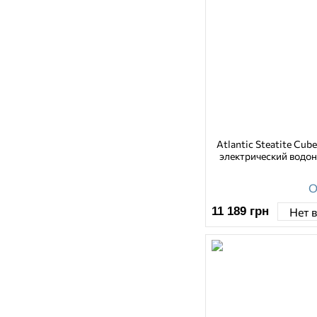
Atlantic Steatite Cu
электрический водон
О
11 189
грн
Нет 