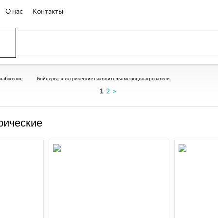
О нас
Контакты
ССЕЙНЫ
ОВАНИЕ
ОВ
снабжение
Бойлеры, электрические накопительные водонагреватели
2
>
1
рические