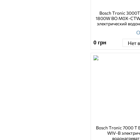
Bosch Tronic 3000T
1800W BO M0X-CTWV
электрический водон
О
0
грн
Нет 
Bosch Tronic 7000 T E
WIV-B электри
водонагреват