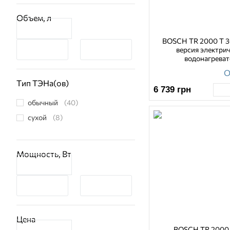
Объем, л
BOSCH TR 2000 T 3
версия электри
водонагреват
О
Тип ТЭНа(ов)
6 739
грн
обычный
(40)
сухой
(8)
Мощность, Вт
Цена
BOSCH TR 2000 