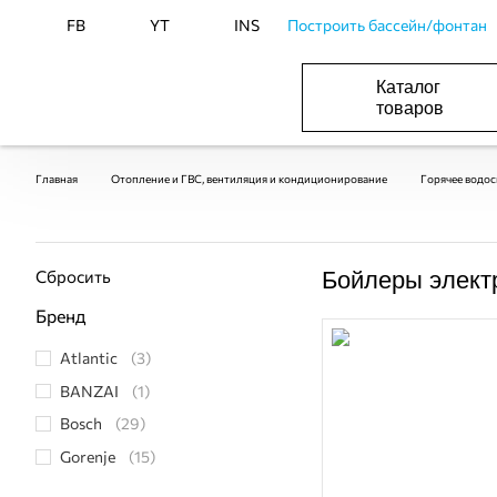
FB
YT
INS
Построить бассейн/фонтан
Каталог
товаров
ОБОРУДОВАНИЕ ДЛЯ БАССЕЙНА И БА
ОТОПЛЕНИЕ И ГВС, ВЕНТИЛЯЦИЯ И КОНДИЦИОНИР
ОБОРУДОВАНИЯ ДЛЯ ФОНТАНОВ И ПРУД
ВОДОСНАБЖЕНИЕ И КАНАЛИЗАЦИЯ
Главная
Отопление и ГВС, вентиляция и кондиционирование
Горячее водо
Сбросить
Бойлеры элект
Бренд
Atlantic
(3)
BANZAI
(1)
Bosch
(29)
Gorenje
(15)