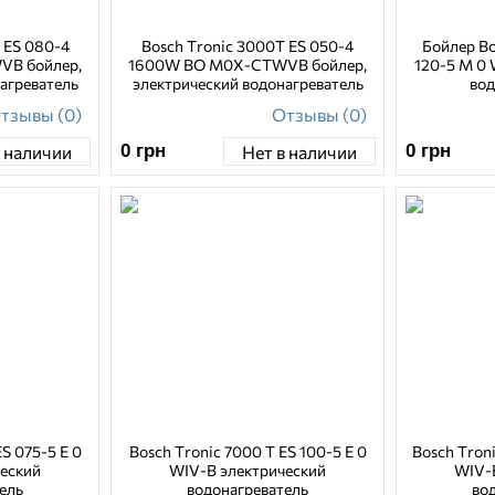
 ES 080-4
Bosch Tronic 3000T ES 050-4
Бойлер Bo
B бойлер,
1600W BO M0X-CTWVB бойлер,
120-5 M 0 
агреватель
электрический водонагреватель
вод
тзывы (0)
Отзывы (0)
0
грн
0
грн
в наличии
Нет в наличии
S 075-5 E 0
Bosch Tronic 7000 T ES 100-5 E 0
Bosch Troni
ческий
WIV-B электрический
WIV-
ель
водонагреватель
во