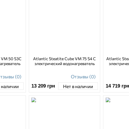
be VM 50 S3C
Atlantic Steatite Cube VM 75 S4 C
Atlantic St
агреватель
электрический водонагреватель
электриче
тзывы (0)
Отзывы (0)
13 209
грн
14 719
гр
в наличии
Нет в наличии