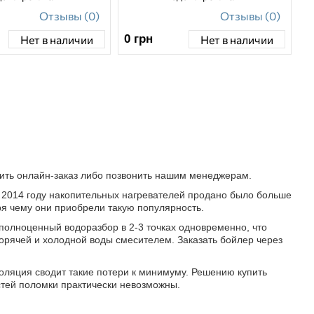
Отзывы (0)
Отзывы (0)
0
грн
Нет в наличии
Нет в наличии
ршить онлайн-заказ либо позвонить нашим менеджерам.
в 2014 году накопительных нагревателей продано было больше
ря чему они приобрели такую популярность.
 полноценный водоразбор в 2-3 точках одновременно, что
горячей и холодной воды смесителем. Заказать бойлер через
оляция сводит такие потери к минимуму. Решению купить
астей поломки практически невозможны.