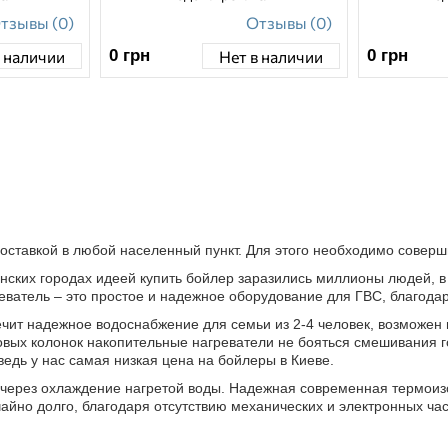
тзывы (0)
Отзывы (0)
0
грн
0
грн
в наличии
Нет в наличии
 доставкой в любой населенный пункт. Для этого необходимо сове
нских городах идеей купить бойлер заразились миллионы людей, 
реватель – это простое и надежное оборудование для ГВС, благода
ечит надежное водоснабжение для семьи из 2-4 человек, возможен
зовых колонок накопительные нагреватели не бояться смешивания 
ведь у нас самая низкая цена на бойлеры в Киеве.
ся через охлаждение нагретой воды. Надежная современная термоиз
ычайно долго, благодаря отсутствию механических и электронных ч