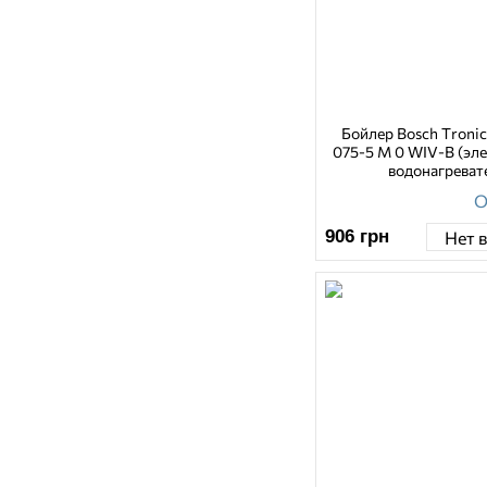
Бойлер Bosch Troni
075-5 M 0 WIV-B (эл
водонагреват
О
906
грн
Нет 