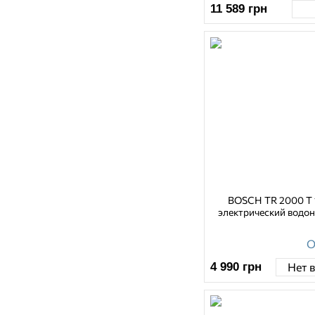
11 589
грн
BOSCH TR 2000 T 1
электрический водон
О
4 990
грн
Нет 