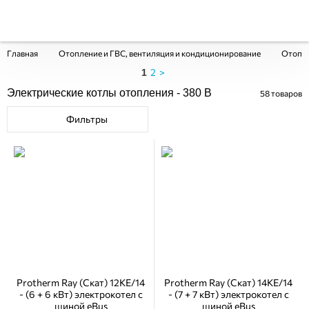
Главная
Отопление и ГВС, вентиляция и кондиционирование
Отопи
2
>
1
Электрические котлы отопления - 380 В
58
товаров
Фильтры
Protherm Ray (Скат) 12KE/14
Protherm Ray (Скат) 14KE/14
- (6 + 6 кВт) электрокотел с
- (7 + 7 кВт) электрокотел с
шиной eBus
шиной eBus