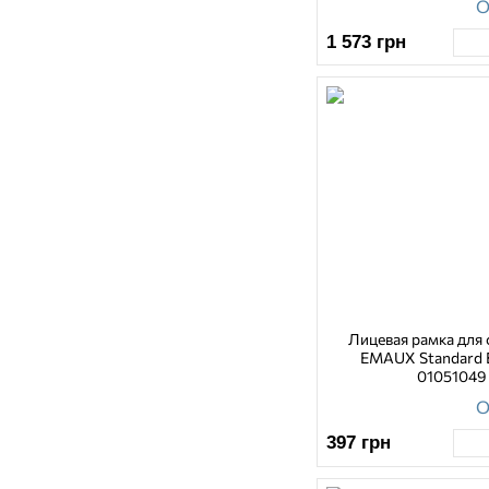
О
1 573
грн
Лицевая рамка для
EMAUX Standard
01051049
О
397
грн