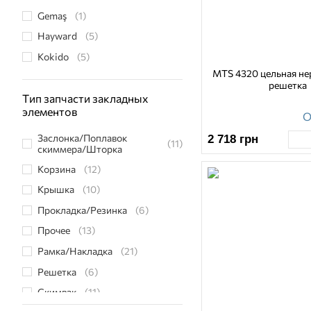
Gemaş
(1)
Hayward
(5)
Kokido
(5)
MTS 4320 цельная н
Kripsol
(21)
решетка
MTS Produkte
(27)
Тип запчасти закладных
элементов
О
Pahlen
(1)
Заслонка/Поплавок
2 718
грн
Vagner Pool
(10)
(11)
скиммера/Шторка
Корзина
(12)
Крышка
(10)
Прокладка/Резинка
(6)
Прочее
(13)
Рамка/Накладка
(21)
Решетка
(6)
Скимвак
(11)