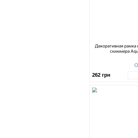
Декоративная рамка 
скиммера Aq
О
262
грн