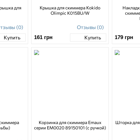
крышка для
Крышка для скиммера Kokido
Накладк
Olimpic K015BU/W
скимме
тзывы (0)
Отзывы (0)
161
грн
179
грн
Купить
Купить
 скиммера
Корзинка для скиммера Emaux
Шторка для
зьбы)
серии EM0020 89150101 (с ручкой)