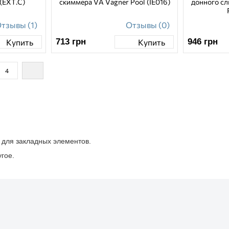
 (EXT.C)
скиммера VA Vagner Pool (IE016)
донного сл
тзывы (1)
Отзывы (0)
713
грн
946
грн
Купить
Купить
4
 для закладных элементов.
гое.