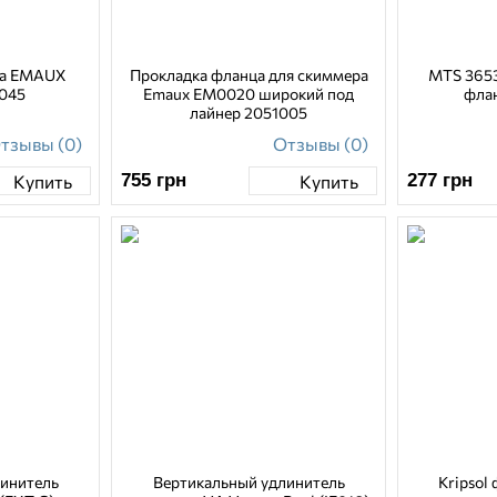
ра EMAUX
Прокладка фланца для скиммера
MTS 3653
045
Emaux EM0020 широкий под
флан
лайнер 2051005
тзывы (0)
Отзывы (0)
755
грн
277
грн
Купить
Купить
линитель
Вертикальный удлинитель
Kripsol