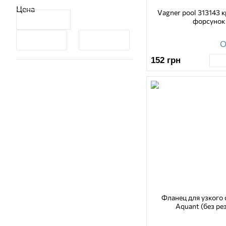
Удлинитель скиммера
(5)
Цена
Vagner pool 313143 
Уплотнительное кольцо
(1)
форсунок
Фланец
(12)
О
152
грн
Фланец для узкого
Aquant (без ре