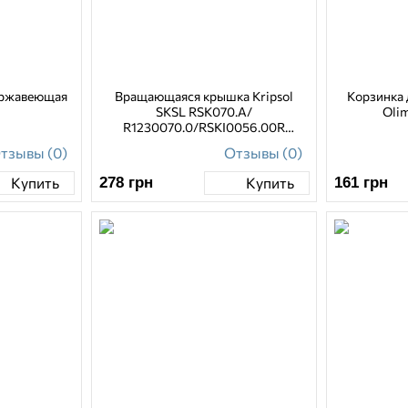
ержавеющая
Вращающаяся крышка Kripsol
Корзинка 
SKSL RSK070.A/
Oli
R1230070.0/RSKI0056.00R
(Клапан скиммера)
тзывы (0)
Отзывы (0)
278
грн
161
грн
Купить
Купить