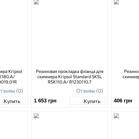
ера Kripsol
Резиновая прокладка фланца для
Резино
K180.A/
скиммера Kripsol Standard SKSL
скимме
0019.01R
RSK110.A/ R1230110.7
тзывы (0)
Отзывы (0)
1 653
грн
406
грн
Купить
Купить