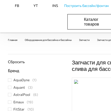
FB
YT
INS
Построить бассейн/фонтан
Каталог
товаров
ОБОРУДОВАНИЕ ДЛЯ БАССЕЙНА И БА
ОТОПЛЕНИЕ И ГВС, ВЕНТИЛЯЦИЯ И КОНДИЦИОНИР
ОБОРУДОВАНИЯ ДЛЯ ФОНТАНОВ И ПРУД
ВОДОСНАБЖЕНИЕ И КАНАЛИЗАЦИЯ
Главная
Оборудование для бассейна и бассейны
Запчасти
Запчасти д
Сбросить
Запчасти для с
слива для бас
Бренд
AquaDyne
(1)
Aquant
(3)
AstralPool
(6)
Emaux
(19)
FitStar
(10)