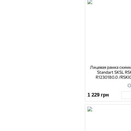
Лицевая рамка скимм
Standart SKSL RS
R1230180.0 /RSKI
О
1 229
грн