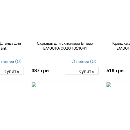
фланца для
Скимвак для скиммера Emaux
Крышка д
uant
EM0010/0020 1051041
EM001
тзывы (0)
Отзывы (0)
387
грн
519
грн
Купить
Купить