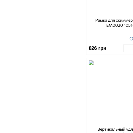
Рамка для скимме
EM0020 1051
О
826
грн
Вертикальный уд