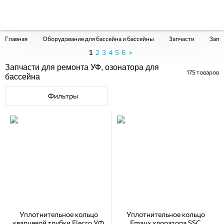
Главная
Оборудование для бассейна и бассейны
Запчасти
Запч
2
3
4
5
6
>
1
Запчасти для ремонта УФ, озонатора для
175
товаров
бассейна
Фильтры
Уплотнительное кольцо
Уплотнительное кольцо
кварцевой трубки Elecro УФ
Emaux хлоратора SSC