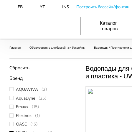
FB
YT
INS
Построить бассейн/фонтан
Каталог
товаров
ОБОРУДОВАНИЕ ДЛЯ БАССЕЙНА И БА
ОТОПЛЕНИЕ И ГВС, ВЕНТИЛЯЦИЯ И КОНДИЦИОНИР
ОБОРУДОВАНИЯ ДЛЯ ФОНТАНОВ И ПРУД
ВОДОСНАБЖЕНИЕ И КАНАЛИЗАЦИЯ
Главная
Оборудование для бассейна и бассейны
Водопады / Противотоки д
Сбросить
Водопады для 
и пластика - U
Бренд
AQUAVIVA
(2)
AquaDyne
(25)
Emaux
(15)
Flexinox
(1)
OASE
(15)