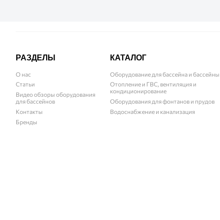
РАЗДЕЛЫ
КАТАЛОГ
О нас
Оборудование для бассейна и бассейны
Статьи
Отопление и ГВС, вентиляция и
кондиционирование
Видео обзоры оборудования
для бассейнов
Оборудования для фонтанов и прудов
Контакты
Водоснабжение и канализация
Бренды