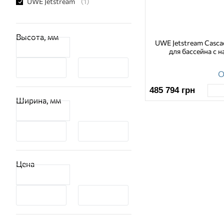
UWE Jetstream
(1)
Высота, мм
UWE Jetstream Casca
для бассейна с 
О
485 794
грн
Ширина, мм
Цена