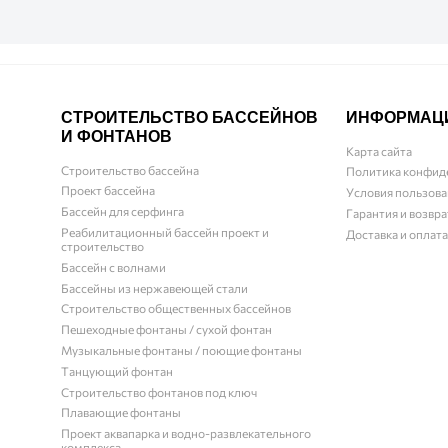
СТРОИТЕЛЬСТВО БАССЕЙНОВ
ИНФОРМАЦ
И ФОНТАНОВ
Карта сайта
Строительство бассейна
Политика конфид
Проект бассейна
Условия пользова
Бассейн для серфинга
Гарантия и возвра
Реабилитационный бассейн проект и
Доставка и оплата
строительство
Бассейн с волнами
Бассейны из нержавеющей стали
Строительство общественных бассейнов
Пешеходные фонтаны / сухой фонтан
Музыкальные фонтаны / поющие фонтаны
Танцующий фонтан
Строительство фонтанов под ключ
Плавающие фонтаны
Проект аквапарка и водно-развлекательного
комплекса