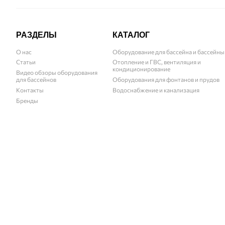
РАЗДЕЛЫ
КАТАЛОГ
О нас
Оборудование для бассейна и бассейны
Статьи
Отопление и ГВС, вентиляция и
кондиционирование
Видео обзоры оборудования
для бассейнов
Оборудования для фонтанов и прудов
Контакты
Водоснабжение и канализация
Бренды