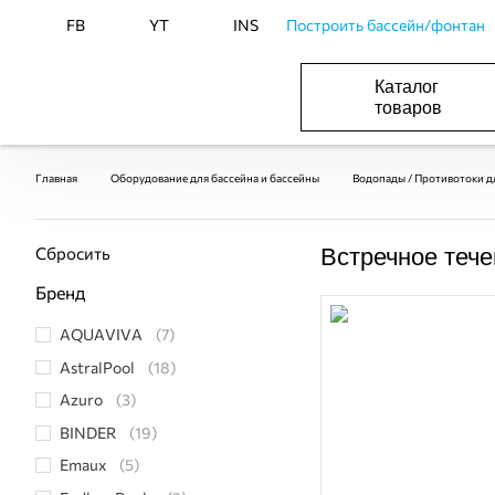
FB
YT
INS
Построить бассейн/фонтан
Каталог
товаров
ОБОРУДОВАНИЕ ДЛЯ БАССЕЙНА И БА
ОТОПЛЕНИЕ И ГВС, ВЕНТИЛЯЦИЯ И КОНДИЦИОНИР
ОБОРУДОВАНИЯ ДЛЯ ФОНТАНОВ И ПРУД
ВОДОСНАБЖЕНИЕ И КАНАЛИЗАЦИЯ
Главная
Оборудование для бассейна и бассейны
Водопады / Противотоки д
Сбросить
Встречное тече
Бренд
AQUAVIVA
(7)
AstralPool
(18)
Azuro
(3)
BINDER
(19)
Emaux
(5)