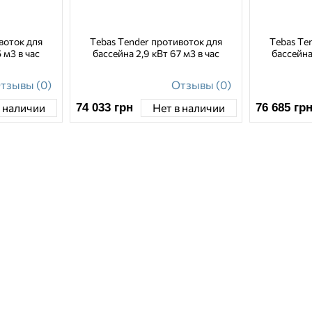
воток для
Tebas Tender противоток для
Tebas Te
 м3 в час
бассейна 2,9 кВт 67 м3 в час
бассейна
тзывы (0)
Отзывы (0)
74 033
грн
76 685
гр
в наличии
Нет в наличии