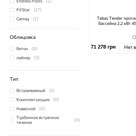
Endless Pools
(2)
FitStar
(27)
Tebas Tender проти
Gemaş
(2)
бассейна 2,2 кВт 45
Hayward
(2)
О
Kripsol
(11)
Облицовка
Pahlen
(12)
71 278
грн
Нет 
бетон
(0)
SPECK Pumpen
(11)
лайнер
(3)
Sirem
(4)
Tebas
(3)
Тип
Toscano
(2)
Vagner Pool
(12)
Встраиваемый
(3)
Комплектующие
(0)
Навесной
(0)
Турбинное встречное
(0)
течение