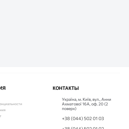
ИЯ
КОНТАКТЫ
Українa, м. Київ, вул., Анни
Ахматової 16А, оф. 20 (2
енциальности
поверх)
ния
т
+38 (044) 502 01 03
+38 (044) 502 01 02