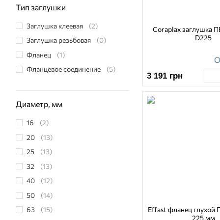
Тип заглушки
Заглушка клеевая
(2)
Coraplax заглушка П
D225
Заглушка резьбовая
(0)
Фланец
(1)
О
Фланцевое соединение
(5)
3 191
грн
Диаметр, мм
16
(2)
20
(13)
25
(13)
32
(13)
40
(12)
50
(14)
Effast фланец глухой
63
(15)
225 мм