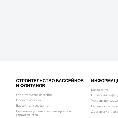
СТРОИТЕЛЬСТВО БАССЕЙНОВ
ИНФОРМАЦ
И ФОНТАНОВ
Карта сайта
Строительство бассейна
Политика конфид
Проект бассейна
Условия пользова
Бассейн для серфинга
Гарантия и возвра
Реабилитационный бассейн проект и
Доставка и оплата
строительство