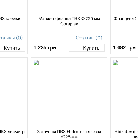
ВХ клеевая
Манжет фланца ПВХ Ø 225 мм
Фланцевый 
Coraplax
тзывы (0)
Отзывы (0)
1 225
грн
1 682
грн
Купить
Купить
 ПВХ диаметр
Заглушка ПВХ Hidroten клеевая
Hidroten ф
d225 мм
ди