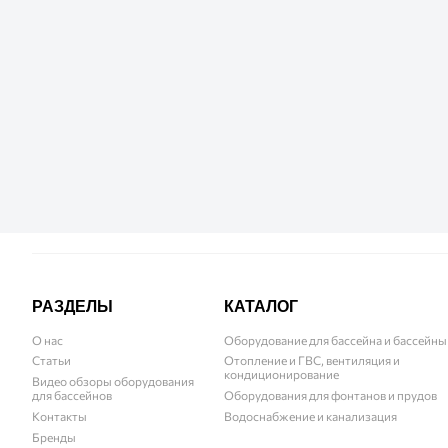
РАЗДЕЛЫ
КАТАЛОГ
О нас
Оборудование для бассейна и бассейны
Статьи
Отопление и ГВС, вентиляция и
кондиционирование
Видео обзоры оборудования
для бассейнов
Оборудования для фонтанов и прудов
Контакты
Водоснабжение и канализация
Бренды