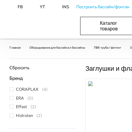
FB
YT
INS
Построить бассейн/фонтан
Каталог
товаров
ОБОРУДОВАНИЕ ДЛЯ БАССЕЙНА И БА
ОТОПЛЕНИЕ И ГВС, ВЕНТИЛЯЦИЯ И КОНДИЦИОНИР
ОБОРУДОВАНИЯ ДЛЯ ФОНТАНОВ И ПРУД
ВОДОСНАБЖЕНИЕ И КАНАЛИЗАЦИЯ
Главная
Оборудование для бассейна и бассейны
ПВХ труба / фитинг
З
Сбросить
Заглушки и фл
Бренд
CORAPLAX
(4)
ERA
(0)
Effast
(2)
Hidroten
(2)