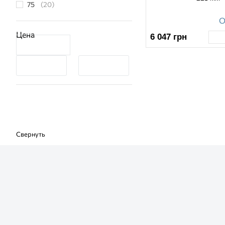
75
(20)
90
(19)
О
110
(17)
Цена
6 047
грн
125
(10)
140
(10)
160
(11)
200
(8)
225
(8)
250
(7)
315
(8)
355
(1)
400
(4)
500
(3)