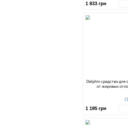
1 833
грн
Delphin средство для
от жировых отл
О
1 195
грн