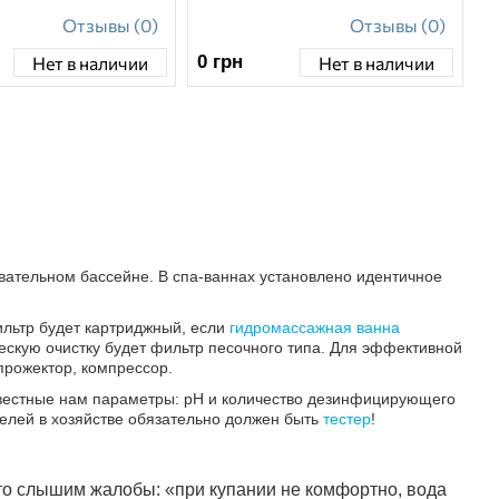
Отзывы (0)
Отзывы (0)
0
грн
Нет в наличии
Нет в наличии
лавательном бассейне. В спа-ваннах установлено идентичное
ильтр будет картриджный, если
гидромассажная ванна
ескую очистку будет фильтр песочного типа. Для эффективной
 прожектор, компрессор.
известные нам параметры: рН и количество дезинфицирующего
елей в хозяйстве обязательно должен быть
тестер
!
то слышим жалобы: «при купании не комфортно, вода