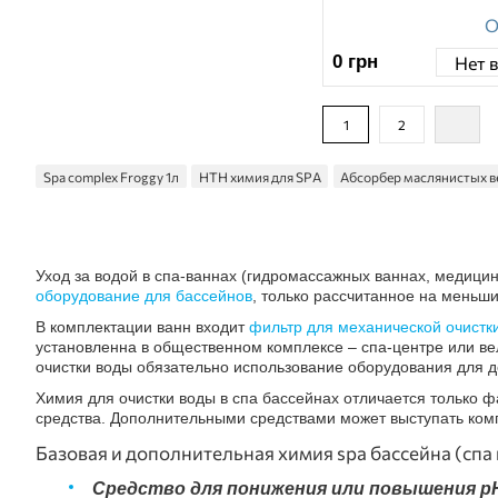
О
0
грн
Нет 
1
2
Spa complex Froggy 1л
HTH химия для SPA
Абсорбер маслянистых в
Уход за водой в спа-ваннах (гидромассажных ваннах, медицин
оборудование для бассейнов
, только рассчитанное на меньш
В комплектации ванн входит
фильтр для механической очистк
установленна в общественном комплексе – спа-центре или ве
очистки воды обязательно использование оборудования для д
Химия для очистки воды в спа бассейнах отличается только 
средства. Дополнительными средствами может выступать ком
Базовая и дополнительная химия spa бассейна (спа 
Средство для понижения или повышения р