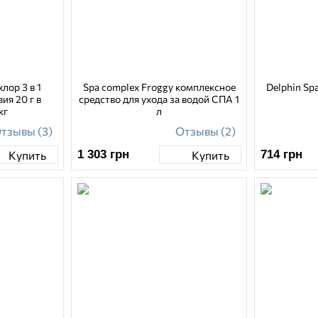
лор 3 в 1
Spa complex Froggy комплексное
Delphin Sp
ия 20 г в
средство для ухода за водой СПА 1
кг
л
тзывы (3)
Отзывы (2)
1 303
грн
714
грн
Купить
Купить