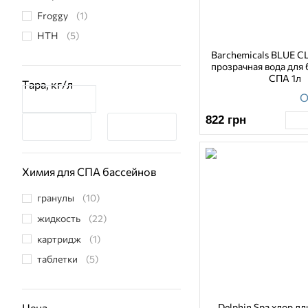
Froggy
(1)
HTH
(5)
Barchemicals BLUE C
прозрачная вода для 
СПА 1л
Тара, кг/л
О
822
грн
Химия для СПА бассейнов
гранулы
(10)
жидкость
(22)
картридж
(1)
таблетки
(5)
Delphin Spa хлор д
Цена