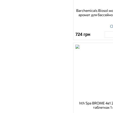
Barchemicals Biosol м
аромат для бассейно
О
724
грн
hth Spa BROME 4в1 
таблетках 1 