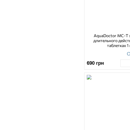
AquaDoctor MC-T х
длительного действ
таблетках 1 
О
690
грн