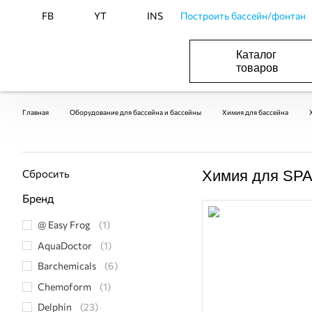
FB
YT
INS
Построить бассейн/фонтан
Каталог
товаров
БАСЕЙНИ, ОБЛАДНАННЯ ДЛЯ БАСЕЙНІВ
ОПАЛЕННЯ ТА ГВП, ВЕНТИЛЯЦІЯ І КОНДИЦІЮВАННЯ
ОБЛАДНАННЯ ДЛЯ ФОНТАНІВ ТА СТАВКІВ
ВОДОПОСТАЧАННЯ І КАНАЛІЗАЦІЯ
Главная
Оборудование для бассейна и бассейны
Химия для бассейна
Сбросить
Химия для SPA
Бренд
@ Easy Frog
(1)
AquaDoctor
(1)
Barchemicals
(6)
Chemoform
(1)
Delphin
(23)