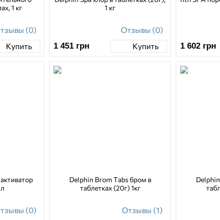
ах, 1 кг
1 кг
тзывы (0)
Отзывы (0)
1 451
грн
1 602
грн
Купить
Купить
 активатор
Delphin Brom Tabs бром в
Delphin
1л
таблетках (20г) 1кг
табл
тзывы (0)
Отзывы (1)