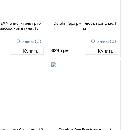
LEAN очиститель труб
Delphin Spa рН плюс в гранулах, 1
массажной ванны, 1 л
кг
Отзывы (0)
Отзывы (0)
623
грн
Купить
Купить
ошок шок без хлора 1,2
Delphin Oxy Fresh активный