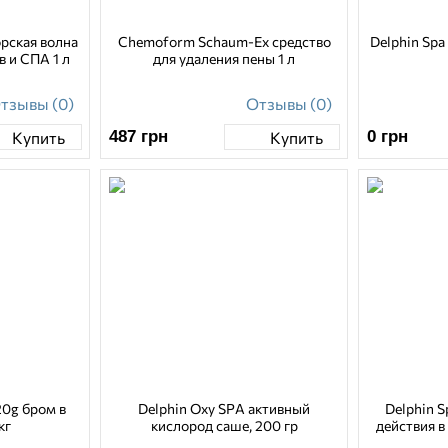
орская волна
Chemoform Schaum-Ex средство
Delphin Spa
в и СПА 1 л
для удаления пены 1 л
тзывы (0)
Отзывы (0)
487
грн
0
грн
Купить
Купить
20g бром в
Delphin Oxy SPA активный
Delphin S
кг
кислород саше, 200 гр
действия в