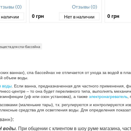
тзывы (0)
Отзывы (0)
0
грн
0
грн
в наличии
Нет в наличии
еществ для спа-бассейна
ских ваннах), спа бассейнах не отличается от ухода за водой в п
ий объем воды.
и воды
. Если ванна, предназначенная для частного применения, ф
лнесс-центре – то она будет переливного типа, выполнять механич
езинфекции (уф или озон установка), а также
электронагреватель
,
фасовками (маленькие тары), т.к. регулируются и контролируются 
плексные средства для осветления воды. Для определения показат
ванн):
Н воды
.
При общении с клиентом в шоу руме магазина, час