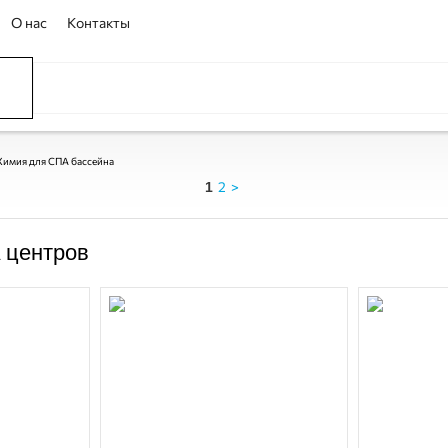
О нас
Контакты
Химия для СПА бассейна
2
>
1
 центров