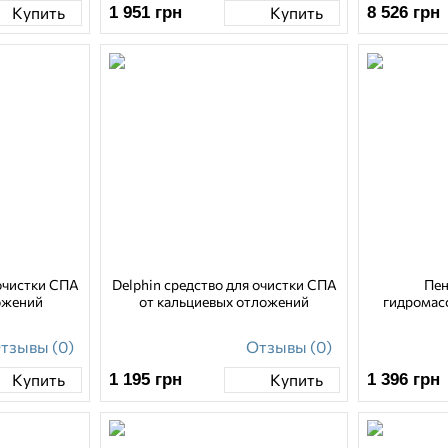
1 951
грн
8 526
грн
Купить
Купить
 очистки СПА
Delphin средство для очистки СПА
Пен
ожений
от кальциевых отложений
гидромасс
тзывы (0)
Отзывы (0)
1 195
грн
1 396
грн
Купить
Купить