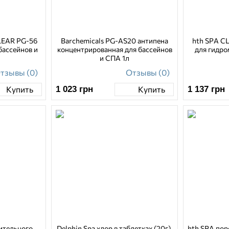
LEAR PG-56
Barchemicals PG-AS20 антипена
hth SPA C
бассейнов и
концентрированная для бассейнов
для гидро
и СПА 1л
тзывы (0)
Отзывы (0)
1 023
грн
1 137
грн
Купить
Купить
лительного
Delphin Spa хлор в таблетках (20г),
hth SPA пор