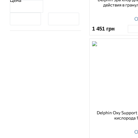
действия в гранул
О
1 451
грн
Delphin Oxy Support
кислорода 
О