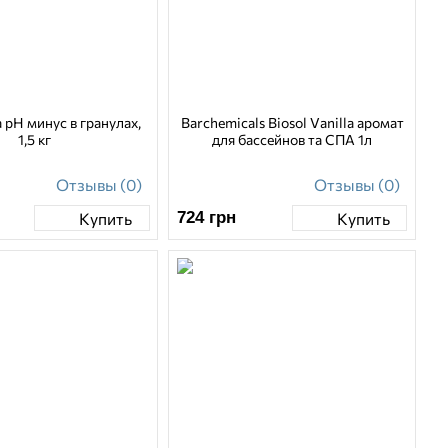
a рН минус в гранулах,
Barchemicals Biosol Vanilla аромат
1,5 кг
для бассейнов та СПА 1л
Отзывы (0)
Отзывы (0)
724
грн
Купить
Купить