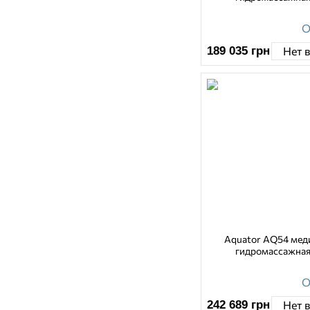
О
189 035
грн
Нет 
Aquator AQ54 мед
гидромассажная
О
242 689
грн
Нет 