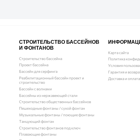
СТРОИТЕЛЬСТВО БАССЕЙНОВ
ИНФОРМАЦ
И ФОНТАНОВ
Карта сайта
Строительство бассейна
Политика конфид
Проект бассейна
Условия пользова
Бассейн для серфинга
Гарантия и возвра
Реабилитационный бассейн проект и
Доставка и оплата
строительство
Бассейн с волнами
Бассейны из нержавеющей стали
Строительство общественных бассейнов
Пешеходные фонтаны / сухой фонтан
Музыкальные фонтаны / поющие фонтаны
Танцующий фонтан
Строительство фонтанов под ключ
Плавающие фонтаны