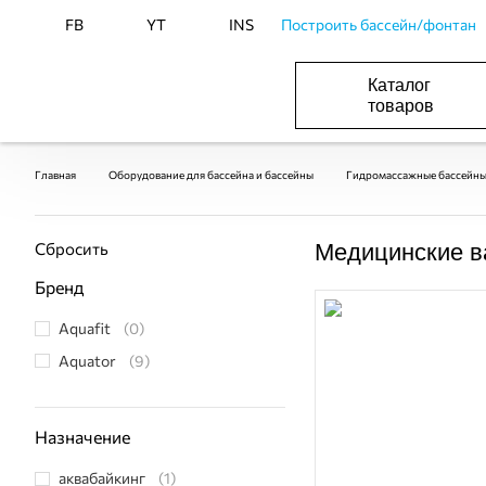
FB
YT
INS
Построить бассейн/фонтан
Каталог
товаров
БАСЕЙНИ, ОБЛАДНАННЯ ДЛЯ БАСЕЙНІВ
ОПАЛЕННЯ ТА ГВП, ВЕНТИЛЯЦІЯ І КОНДИЦІЮВАННЯ
ОБЛАДНАННЯ ДЛЯ ФОНТАНІВ ТА СТАВКІВ
ВОДОПОСТАЧАННЯ І КАНАЛІЗАЦІЯ
Главная
Оборудование для бассейна и бассейны
Гидромассажные бассейны,
Сбросить
Медицинские в
Бренд
Aquafit
(0)
Aquator
(9)
Назначение
аквабайкинг
(1)