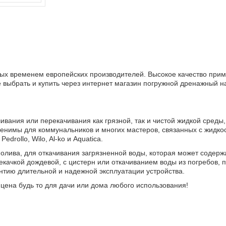
ных временем европейских производителей. Высокое качество при
 выбрать и купить через интернет магазин погружной дренажный на
ивания или перекачивания как грязной, так и чистой жидкой среды,
енимы для коммунальников и многих мастеров, связанных с жидкос
drollo, Wilo, Al-ko и Aquatica.
ива, для откачивания загрязненной воды, которая может содержа
рекачкой дождевой, с цистерн или откачиванием воды из погребов, 
антию длительной и надежной эксплуатации устройства.
 цена будь то для дачи или дома любого использования!