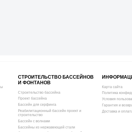
СТРОИТЕЛЬСТВО БАССЕЙНОВ
ИНФОРМАЦ
И ФОНТАНОВ
ны
Карта сайта
Строительство бассейна
Политика конфид
Проект бассейна
Условия пользов
Бассейн для серфинга
Гарантия и возвр
Реабилитационный бассейн проект и
Доставка и оплат
строительство
Бассейн с волнами
Бассейны из нержавеющей стали