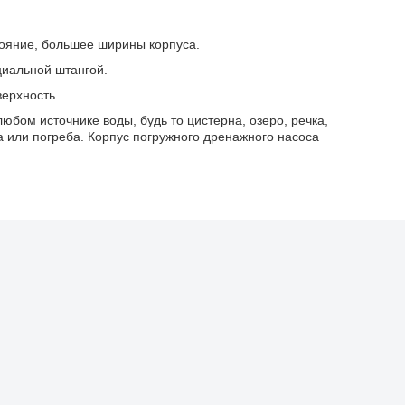
тояние, большее ширины корпуса.
циальной штангой.
верхность.
бом источнике воды, будь то цистерна, озеро, речка,
а или погреба. Корпус погружного дренажного насоса