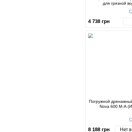
для грязной во
горизонтальным п
О
4 738
грн
Погружной дренажны
Nova 600 М-А (И
О
8 188
грн
Нет в