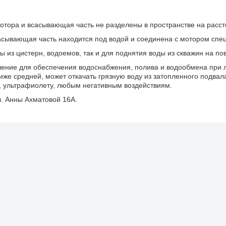
 мотора и всасывающая часть не разделены в пространстве на расс
сывающая часть находится под водой и соединена с мотором спе
 из цистерн, водоемов, так и для поднятия воды из скважин на по
шение для обеспечения водоснабжения, полива и водообмена при лю
иже средней, может откачать грязную воду из затопленного подвал
и, ультрафиолету, любым негативным воздействиям.
л. Анны Ахматовой 16А.