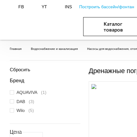
Построить бассейн/фонтан
FB
YT
INS
Каталог
товаров
БАСЕЙНИ, ОБЛАДНАННЯ ДЛЯ БАСЕЙНІВ
ОПАЛЕННЯ ТА ГВП, ВЕНТИЛЯЦІЯ І КОНДИЦІЮВАННЯ
ОБЛАДНАННЯ ДЛЯ ФОНТАНІВ ТА СТАВКІВ
ВОДОПОСТАЧАННЯ І КАНАЛІЗАЦІЯ
Главная
Водоснабжение и канализация
Насосы для водоснабжения, ото
Сбросить
Дренажные пог
Бренд
AQUAVIVA
(1)
DAB
(3)
Wilo
(5)
Цена