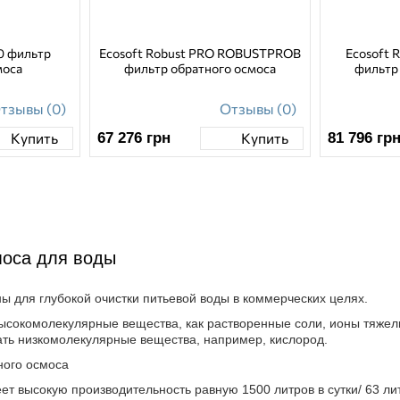
0 фильтр
Ecosoft Robust PRO ROBUSTPROB
Ecosoft 
моса
фильтр обратного осмоса
фильтр
тзывы (0)
Отзывы (0)
67 276
грн
81 796
гр
Купить
Купить
оса для воды
для глубокой очистки питьевой воды в коммерческих целях.
ысокомолекулярные вещества, как растворенные соли, ионы тяжел
кать низкомолекулярные вещества, например, кислород.
 высокую производительность равную 1500 литров в сутки/ 63 лит