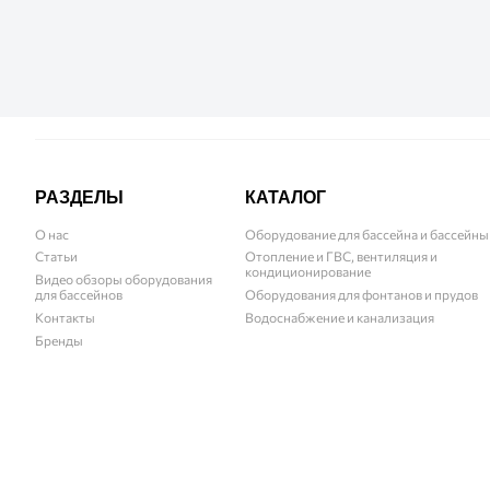
РАЗДЕЛЫ
КАТАЛОГ
О нас
Оборудование для бассейна и бассейны
Статьи
Отопление и ГВС, вентиляция и
кондиционирование
Видео обзоры оборудования
для бассейнов
Оборудования для фонтанов и прудов
Контакты
Водоснабжение и канализация
Бренды