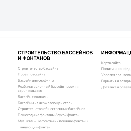
СТРОИТЕЛЬСТВО БАССЕЙНОВ
ИНФОРМАЦ
И ФОНТАНОВ
Карта сайта
Строительство бассейна
Политика конфид
Проект бассейна
Условия пользова
Бассейн для серфинга
Гарантия и возвра
Реабилитационный бассейн проект и
Доставка и оплата
строительство
Бассейн с волнами
Бассейны из нержавеющей стали
Строительство общественных бассейнов
Пешеходные фонтаны / сухой фонтан
Музыкальные фонтаны / поющие фонтаны
Танцующий фонтан