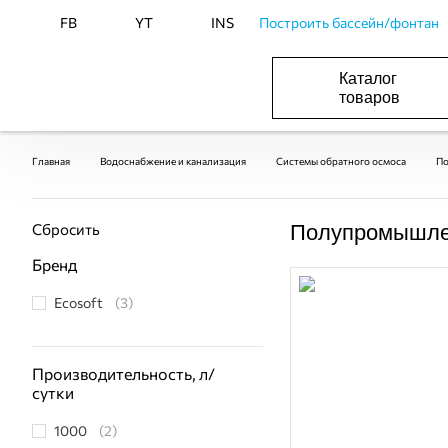
FB
YT
INS
Построить бассейн/фонтан
Каталог
товаров
ОБОРУДОВАНИЕ ДЛЯ БАССЕЙНА И БА
ОТОПЛЕНИЕ И ГВС, ВЕНТИЛЯЦИЯ И КОНДИЦИОНИР
ОБОРУДОВАНИЯ ДЛЯ ФОНТАНОВ И ПРУД
ВОДОСНАБЖЕНИЕ И КАНАЛИЗАЦИЯ
Главная
Водоснабжение и канализация
Системы обратного осмоса
По
Сбросить
Полупромышлен
Бренд
Ecosoft
(3)
Производительность, л/
сутки
1000
(2)