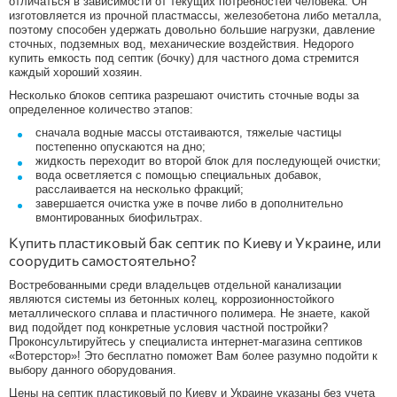
отличаться в зависимости от текущих потребностей человека. Он
изготовляется из прочной пластмассы, железобетона либо металла,
поэтому способен удержать довольно большие нагрузки, давление
сточных, подземных вод, механические воздействия. Недорого
купить емкость под септик (бочку) для частного дома стремится
каждый хороший хозяин.
Несколько блоков септика разрешают очистить сточные воды за
определенное количество этапов:
сначала водные массы отстаиваются, тяжелые частицы
постепенно опускаются на дно;
жидкость переходит во второй блок для последующей очистки;
вода осветляется с помощью специальных добавок,
расслаивается на несколько фракций;
завершается очистка уже в почве либо в дополнительно
вмонтированных биофильтрах.
Купить пластиковый бак септик по Киеву и Украине, или
соорудить самостоятельно?
Востребованными среди владельцев отдельной канализации
являются системы из бетонных колец, коррозионностойкого
металлического сплава и пластичного полимера. Не знаете, какой
вид подойдет под конкретные условия частной постройки?
Проконсультируйтесь у специалиста интернет-магазина септиков
«Вотерстор»! Это бесплатно поможет Вам более разумно подойти к
выбору данного оборудования.
Цены на септик пластиковый по Киеву и Украине указаны без учета