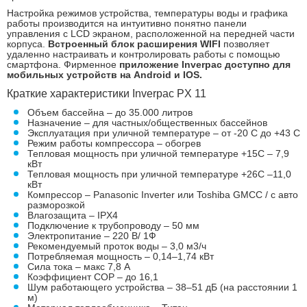
Настройка режимов устройства, температуры воды и графика
работы производится на интуитивно понятно панели
управления с LCD экраном, расположенной на передней части
корпуса.
Встроенный блок расширения WIFI
позволяет
удаленно настраивать и контролировать работы с помощью
смартфона. Фирменное
приложение Inverpac доступно для
мобильных устройств на Android и IOS.
Краткие характеристики Inverpac PX 11
Объем бассейна – до 35.000 литров
Назначение – для частных/общественных бассейнов
Эксплуатация при уличной температуре – от -20 С до +43 С
Режим работы компрессора – обогрев
Тепловая мощность при уличной температуре +15С – 7,9
кВт
Тепловая мощность при уличной температуре +26С –11,0
кВт
Компрессор – Panasonic Inverter или Toshiba GMCC / с авто
разморозкой
Влагозащита – IPX4
Подключение к трубопроводу – 50 мм
Электропитание – 220 В/ 1Ф
Рекомендуемый проток воды – 3,0 м3/ч
Потребляемая мощность – 0,14–1,74 кВт
Сила тока – макс 7,8 А
Коэффициент COP – до 16,1
Шум работающего устройства – 38–51 дБ (на расстоянии 1
м)