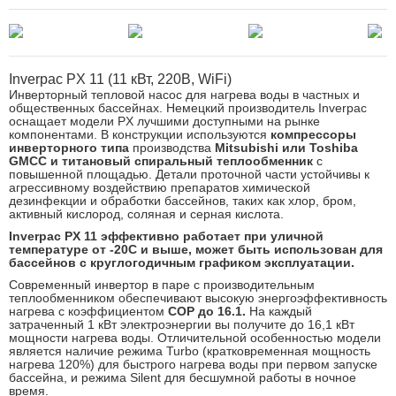
Inverpac PX 11 (11 кВт, 220В, WiFi)
Инверторный тепловой насос для нагрева воды в частных и
общественных бассейнах. Немецкий производитель Inverpac
оснащает модели PX лучшими доступными на рынке
компонентами. В конструкции используются
компрессоры
инверторного типа
производства
Mitsubishi или Toshiba
GMCC и титановый спиральный теплообменник
с
повышенной площадью. Детали проточной части устойчивы к
агрессивному воздействию препаратов химической
дезинфекции и обработки бассейнов, таких как хлор, бром,
активный кислород, соляная и серная кислота.
Inverpac PX 11 эффективно работает при уличной
температуре от -20С и выше, может быть использован для
бассейнов с круглогодичным графиком эксплуатации.
Современный инвертор в паре с производительным
теплообменником обеспечивают высокую энергоэффективность
нагрева с коэффициентом
COP до 16.1.
На каждый
затраченный 1 кВт электроэнергии вы получите до 16,1 кВт
мощности нагрева воды. Отличительной особенностью модели
является наличие режима Turbo (кратковременная мощность
нагрева 120%) для быстрого нагрева воды при первом запуске
бассейна, и режима Silent для бесшумной работы в ночное
время.