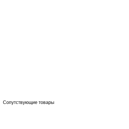
Aquajoy Air 18.02 кВт инверторный тепловой насос для
бассейна, тепло/холод
Отзывы (0)
123 690
грн
Купить
Сопутствующие товары