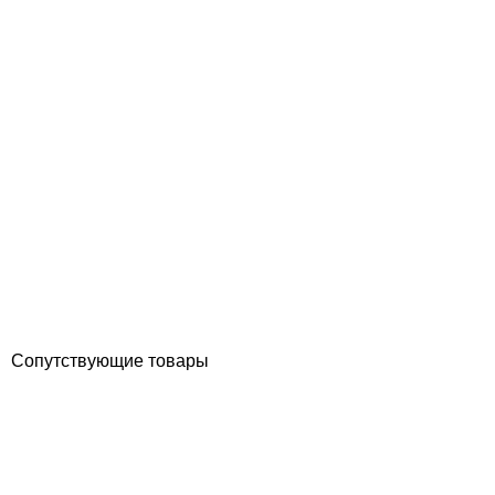
Aquaviva LX H30-RS1 (3 кВт, 220 В) электронагреватель для
бассейна с терморегулятором
Отзывы (0)
5 211
грн
Купить
Сопутствующие товары