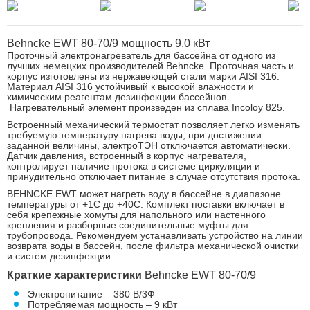
Behncke EWT 80-70/9 мощность 9,0 кВт
Проточный электронагреватель для бассейна от одного из
лучших немецких производителей Behncke. Проточная часть и
корпус изготовлены из нержавеющей стали марки AISI 316.
Материал AISI 316 устойчивый к высокой влажности и
химическим реагентам дезинфекции бассейнов.
Нагревательный элемент произведен из сплава Incoloy 825.
Встроенный механический термостат позволяет легко изменять
требуемую температуру нагрева воды, при достижении
заданной величины, электроТЭН отключается автоматически.
Датчик давления, встроенный в корпус нагревателя,
контролирует наличие протока в системе циркуляции и
принудительно отключает питание в случае отсутствия протока.
BEHNCKE EWT может нагреть воду в бассейне в диапазоне
температуры от +1С до +40С. Комплект поставки включает в
себя крепежные хомуты для напольного или настенного
крепления и разборные соединительные муфты для
трубопровода. Рекомендуем устанавливать устройство на линии
возврата воды в бассейн, после фильтра механической очистки
и систем дезинфекции.
Краткие характеристики
Behncke EWT 80-70/9
Электропитание – 380 В/3Ф
Потребляемая мощность – 9 кВт