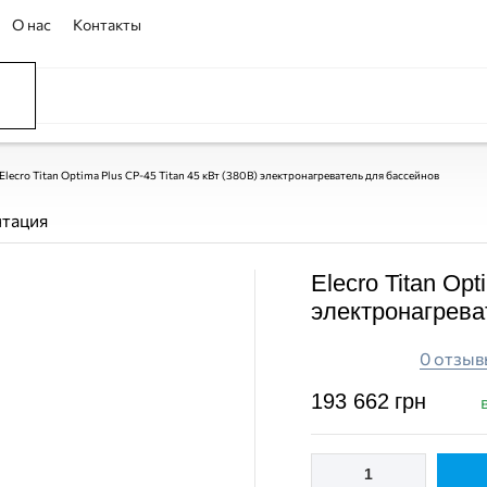
О нас
Контакты
Elecro Titan Optima Plus СP-45 Titan 45 кВт (380В) электронагреватель для бассейнов
нтация
Elecro Titan Opt
ПОКУПКА ЧАСТЯМИ
ПОКУПКА ЧАСТЯМИ
электронагрева
0 отзыв
193 662
грн