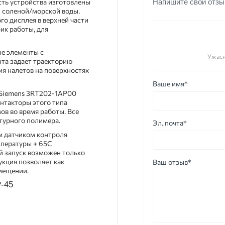
сть устройства изготовлены
Напишите свой отзы
и соленой/морской воды.
о дисплея в верхней части
ик работы, для
ые элементы с
Ужас
та задает траекторию
я налетов на поверхностях
Ваше имя*
 Siemens 3RT202-1AP00
нтакторы этого типа
в во время работы. Все
турного полимера.
Эл. почта*
м датчиком контроля
мпературы + 65С
й запуск возможен только
укция позволяет как
Ваш отзыв*
мещении.
P-45