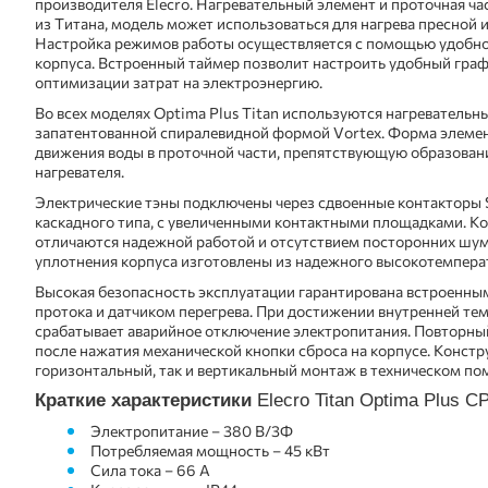
производителя Elecro. Нагревательный элемент и проточная ча
из Титана, модель может использоваться для нагрева пресной 
Настройка режимов работы осуществляется с помощью удобног
корпуса. Встроенный таймер позволит настроить удобный граф
оптимизации затрат на электроэнергию.
Во всех моделях Optima Plus Titan используются нагревательн
запатентованной спиралевидной формой Vortex. Форма элемен
движения воды в проточной части, препятствующую образовани
нагревателя.
Электрические тэны подключены через сдвоенные контакторы
каскадного типа, с увеличенными контактными площадками. Ко
отличаются надежной работой и отсутствием посторонних шумо
уплотнения корпуса изготовлены из надежного высокотемпера
Высокая безопасность эксплуатации гарантирована встроенны
протока и датчиком перегрева. При достижении внутренней те
срабатывает аварийное отключение электропитания. Повторны
после нажатия механической кнопки сброса на корпусе. Констр
горизонтальный, так и вертикальный монтаж в техническом по
Краткие характеристики
Elecro Titan Optima Plus С
Электропитание – 380 В/3Ф
Потребляемая мощность – 45 кВт
Сила тока – 66 А