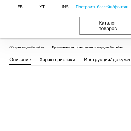
FB
YT
INS
Построить бассейн/фонтан
Каталог
товаров
БАСЕЙНИ, ОБЛАДНАННЯ ДЛЯ БАСЕЙНІВ
ОПАЛЕННЯ ТА ГВП, ВЕНТИЛЯЦІЯ І КОНДИЦІЮВАННЯ
ОБЛАДНАННЯ ДЛЯ ФОНТАНІВ ТА СТАВКІВ
ВОДОПОСТАЧАННЯ І КАНАЛІЗАЦІЯ
Обогрев воды в бассейне
Проточные электронагреватели воды для бассейна
Описание
Характеристики
Инструкция/ докуме
ПОКУПКА ЧАСТЯМИ
ПОКУПКА ЧАСТЯМИ