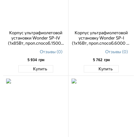
Корпус ультрафиолетовой
Корпус ультрафиолетовой
установки Wonder SP-IV
установку Wonder SP-I
(1х85Вт, проп.способ.15000
(1х16Вт, проп.способ.6000 л/
л/ч)
ч)
Отзывы (0)
Отзывы (0)
5 934
грн
5 762
грн
Купить
Купить