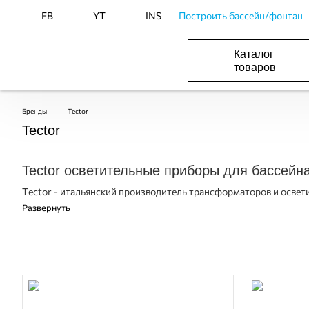
FB
YT
INS
Построить бассейн/фонтан
Каталог
товаров
ОБОРУДОВАНИЕ ДЛЯ БАССЕЙНА И БА
ОТОПЛЕНИЕ И ГВС, ВЕНТИЛЯЦИЯ И КОНДИЦИОНИР
ОБОРУДОВАНИЯ ДЛЯ ФОНТАНОВ И ПРУД
ВОДОСНАБЖЕНИЕ И КАНАЛИЗАЦИЯ
Бренды
Tector
Tector
Tector осветительные приборы для бассейн
Tector - итальянский производитель трансформаторов и освет