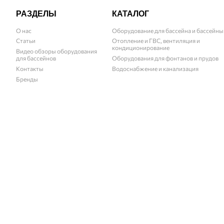
РАЗДЕЛЫ
КАТАЛОГ
О нас
Оборудование для бассейна и бассейны
Статьи
Отопление и ГВС, вентиляция и
кондиционирование
Видео обзоры оборудования
для бассейнов
Оборудования для фонтанов и прудов
Контакты
Водоснабжение и канализация
Бренды