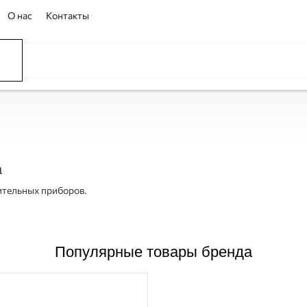
О нас
Контакты
ССЕЙНЫ
ОВАНИЕ
ОВ
а
ительных приборов.
Популярные товары бренда