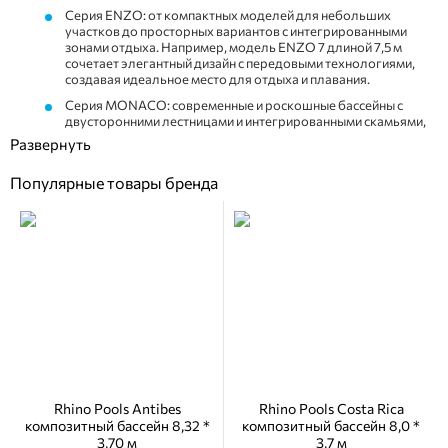
Серия ENZO: от компактных моделей для небольших
участков до просторных вариантов с интегрированными
зонами отдыха. Например, модель ENZO 7 длиной 7,5 м
сочетает элегантный дизайн с передовыми технологиями,
создавая идеальное место для отдыха и плавания.
Серия MONACO: современные и роскошные бассейны с
двусторонними лестницами и интегрированными скамьями,
обеспечивающие максимальную гибкость в установке и
использовании. Модель MONACO 750 длиной 7,5 м
предлагает простор для плавания и отдыха.
Популярные товары бренда
Серия RIO: идеальна для небольших садов и террас,
предлагая компактные размеры без компромиссов в
функциональности. Модель RIO длиной 4,74 м подходит для
ограниченных пространств, сохраняя комфорт и стиль.
Технология производства
Производственный процесс Rhino Pools начинается с
использования высококачественных материалов и
ручного формования композитных слоев. Каждый
бассейн состоит из 10-слойной структуры стен,
включающей керамические и углеродные слои, что
Rhino Pools Antibes
Rhino Pools Costa Rica
обеспечивает долговечность и герметичность.
композитный бассейн 8,32 *
композитный бассейн 8,0 *
Структура стен бассейна включает:
3,70 м
3,7 м