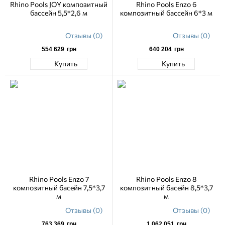
Rhino Pools JOY композитный
Rhino Pools Enzo 6
Многочисленные клиенты по всей Европе и Украине
бассейн 5,5*2,6 м
композитный бассейн 6*3 м
выражают удовлетворение качеством продукции и
обслуживания Rhino Pools. Они отмечают высокое
Отзывы (0)
Отзывы (0)
качество бассейнов, быструю установку и превосходный
сервис, что делает Rhino Pools надежным партнером для
554 629
грн
640 204
грн
создания идеального бассейна на участке.
Купить
Купить
Rhino Pools Enzo 7
Rhino Pools Enzo 8
композитный басейн 7,5*3,7
композитный басейн 8,5*3,7
м
м
Отзывы (0)
Отзывы (0)
763 369
грн
1 062 051
грн