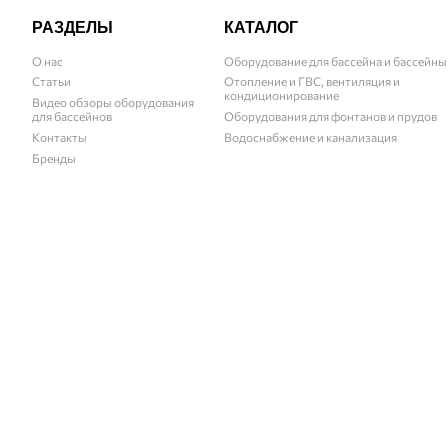
РАЗДЕЛЫ
КАТАЛОГ
О нас
Оборудование для бассейна и бассейны
Статьи
Отопление и ГВС, вентиляция и
кондиционирование
Видео обзоры оборудования
для бассейнов
Оборудования для фонтанов и прудов
Контакты
Водоснабжение и канализация
Бренды