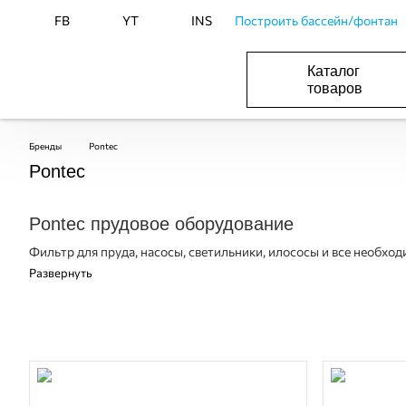
FB
YT
INS
Построить бассейн/фонтан
Каталог
товаров
БАСЕЙНИ, ОБЛАДНАННЯ ДЛЯ БАСЕЙНІВ
ОПАЛЕННЯ ТА ГВП, ВЕНТИЛЯЦІЯ І КОНДИЦІЮВАННЯ
ОБЛАДНАННЯ ДЛЯ ФОНТАНІВ ТА СТАВКІВ
ВОДОПОСТАЧАННЯ І КАНАЛІЗАЦІЯ
Бренды
Pontec
Pontec
Pontec прудовое оборудование
Фильтр для пруда, насосы, светильники, илососы и все необхо