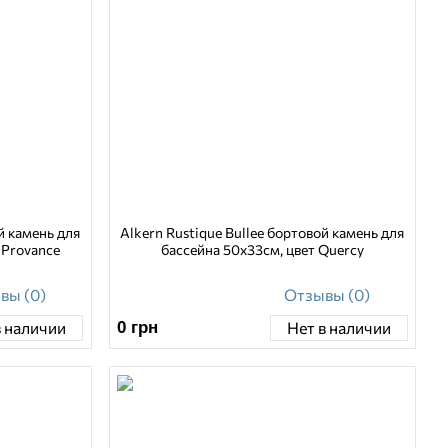
й камень для
Alkern Rustique Bullee бортовой камень для
 Provance
бассейна 50х33см, цвет Quercy
вы (0)
Отзывы (0)
0
грн
в наличии
Нет в наличии