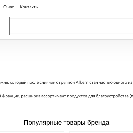
О нас
Контакты
ССЕЙНЫ
ОВАНИЕ
ОВ
амня, который после слияния с группой Alkern стал частью одного 
 Франции, расширив ассортимент продуктов для благоустройства (пав
Популярные товары бренда