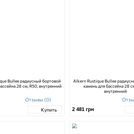
ique Bullee радиусный бортовой
Alkern Rustique Bullee радиус
бассейна 28 см, R50, внутренний
камень для бассейна 28 см
внутренний
Отзывы (0)
Отзы
2 481
грн
Купить