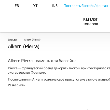
FB
YT
INS
Построить бассейн/фонтан
Каталог
товаров
ОБОРУДОВАНИЕ ДЛЯ БАССЕЙНА И БА
ОТОПЛЕНИЕ И ГВС, ВЕНТИЛЯЦИЯ И КОНДИЦИОНИР
ОБОРУДОВАНИЯ ДЛЯ ФОНТАНОВ И ПРУД
ВОДОСНАБЖЕНИЕ И КАНАЛИЗАЦИЯ
Бренды
Alkern (Pierra)
Alkern (Pierra)
Alkern Pierra - камень для бассейна
Pierra — французский бренд декоративного и архитектурного к
экстерьера во Франции.
После слияния Alkern усилила своё присутствие в юго-западной