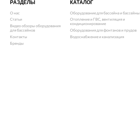
РАЗДЕЛЫ
КАТАЛОГ
О нас
Оборудование для бассейна и бассейны
Статьи
Отопление и ГВС, вентиляция и
кондиционирование
Видео обзоры оборудования
для бассейнов
Оборудования для фонтанов и прудов
Контакты
Водоснабжение и канализация
Бренды