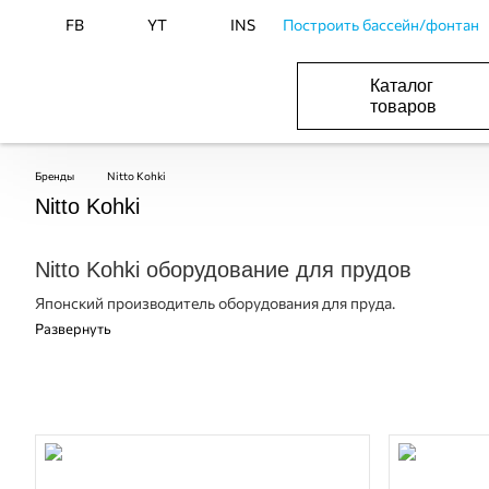
FB
YT
INS
Построить бассейн/фонтан
Каталог
товаров
БАСЕЙНИ, ОБЛАДНАННЯ ДЛЯ БАСЕЙНІВ
ОПАЛЕННЯ ТА ГВП, ВЕНТИЛЯЦІЯ І КОНДИЦІЮВАННЯ
ОБЛАДНАННЯ ДЛЯ ФОНТАНІВ ТА СТАВКІВ
ВОДОПОСТАЧАННЯ І КАНАЛІЗАЦІЯ
Бренды
Nitto Kohki
Nitto Kohki
Nitto Kohki оборудование для прудов
Японский производитель оборудования для пруда.