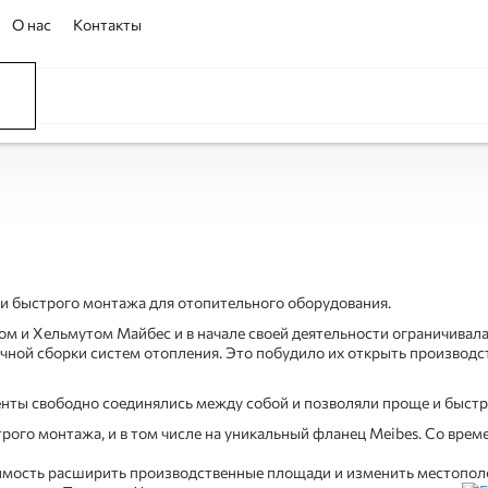
О нас
Контакты
ки быстрого монтажа для отопительного оборудования.
ом и Хельмутом Майбес и в начале своей деятельности ограничивала
чной сборки систем отопления. Это побудило их открыть производс
енты свободно соединялись между собой и позволяли проще и быстр
трого монтажа, и в том числе на уникальный фланец Meibes. Со врем
димость расширить производственные площади и изменить местополо