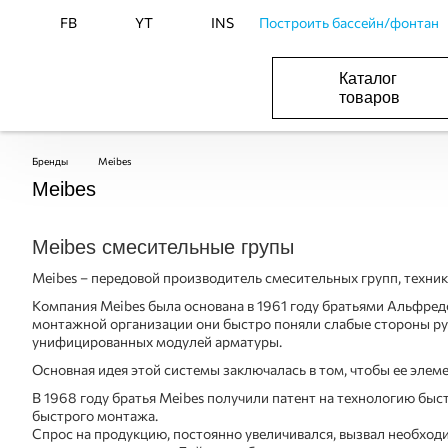
FB
YT
INS
Построить бассейн/фонтан
Каталог
товаров
БАСЕЙНИ, ОБЛАДНАННЯ ДЛЯ БАСЕЙНІВ
ОПАЛЕННЯ ТА ГВП, ВЕНТИЛЯЦІЯ І КОНДИЦІЮВАННЯ
ОБЛАДНАННЯ ДЛЯ ФОНТАНІВ ТА СТАВКІВ
ВОДОПОСТАЧАННЯ І КАНАЛІЗАЦІЯ
Бренды
Meibes
Meibes
Meibes смесительные групы
Meibes – передовой производитель смесительных групп, техни
Компания Meibes была основана в 1961 году братьями Альфред
монтажной организации они быстро поняли слабые стороны ру
унифицированных модулей арматуры.
Основная идея этой системы заключалась в том, чтобы ее элем
В 1968 году братья Мeibes получили патент на технологию быс
быстрого монтажа.
Спрос на продукцию, постоянно увеличивался, вызвал необхо