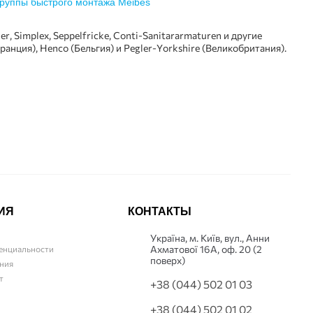
, Simplex, Seppelfricke, Conti-Sanitаrarmaturen и другие
ранция), Henco (Бельгия) и Pegler-Yorkshire (Великобритания).
На предприятии в Герисхайми были введены новые
ок и тепловых насосов и экспортирует свою продукцию в 28
е ОЕМ продукты для своих заказчиков.
кам так и конечным потребителям:
ИЯ
КОНТАКТЫ
Українa, м. Київ, вул., Анни
Ахматової 16А, оф. 20 (2
енциальности
поверх)
ство и дизайн.
ния
т
+38 (044) 502 01 03
+38 (044) 502 01 02