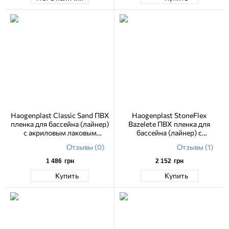
Haogenplast Classic Sand ПВХ
Haogenplast StoneFlex
пленка для бассейна (лайнер)
Bazelete ПВХ пленка для
с акриловым лаковым
бассейна (лайнер) с
покрытием 1.65 м
акриловым лаковым
Отзывы (0)
Отзывы (1)
покрытием 1,65 м
1 486
грн
2 152
грн
Купить
Купить