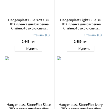
Haogenplast Blue 8283 3D
Haogenplast Light Blue 3D
ПВХ пленка для бассейна
ПВХ пленка для бассейна
(лайнер) с акриловым
(лайнер) с акриловым
лаковым покрытием 1.65 м
лаковым покрытием 1.65 м,
Отзывы (0)
Отзывы (0)
текстура
2 443
грн
2 489
грн
Купить
Купить
Haogenplast StoneFlex Slate
Haogenplast StoneFlex Ivory
ПВХ пленка для бассейна
ПВХ пленка для бассейна