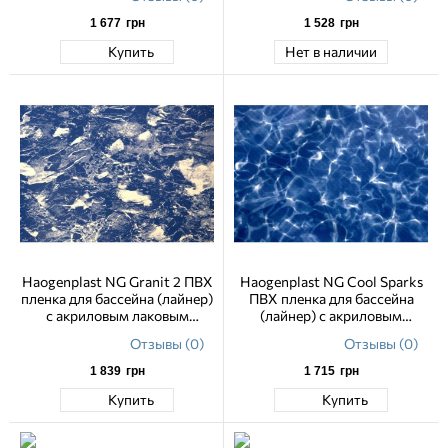
1 677
грн
1 528
грн
Купить
Нет в наличии
Haogenplast NG Granit 2 ПВХ
Haogenplast NG Cool Sparks
пленка для бассейна (лайнер)
ПВХ пленка для бассейна
с акриловым лаковым
(лайнер) с акриловым
покрытием 1.65 м
лаковым покрытием 1.65 м
Отзывы (0)
Отзывы (0)
1 839
грн
1 715
грн
Купить
Купить