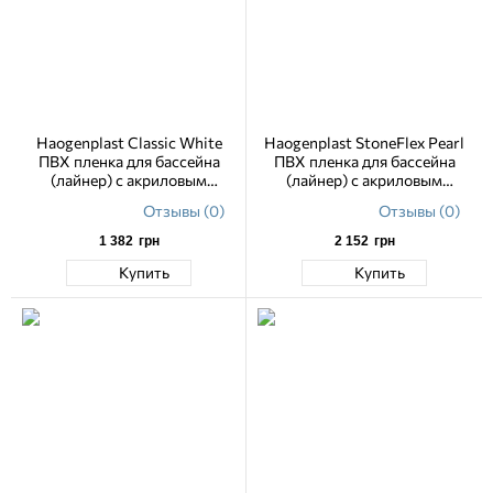
Haogenplast Classic White
Haogenplast StoneFlex Pearl
ПВХ пленка для бассейна
ПВХ пленка для бассейна
(лайнер) с акриловым
(лайнер) с акриловым
лаковым покрытием 1.65 м
лаковым покрытием 1.65 м
Отзывы (0)
Отзывы (0)
1 382
грн
2 152
грн
Купить
Купить