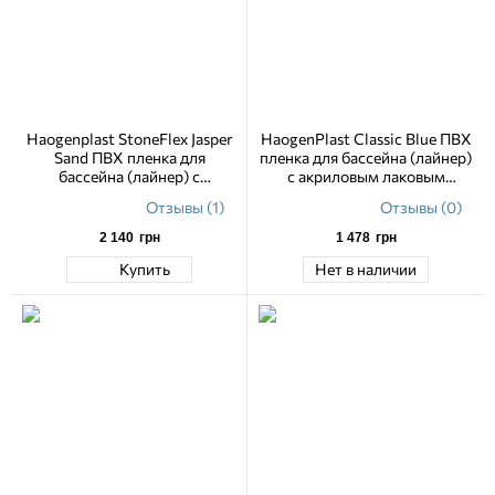
Haogenplast StoneFlex Jasper
HaogenPlast Classic Blue ПВХ
Sand ПВХ пленка для
пленка для бассейна (лайнер)
бассейна (лайнер) с
с акриловым лаковым
акриловым лаковым
покрытием 2,05 м
Отзывы (1)
Отзывы (0)
покрытием 1,65 м
2 140
грн
1 478
грн
Купить
Нет в наличии