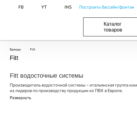
FB
YT
INS
Построить бассейн/фонтан
Каталог
товаров
БАСЕЙНИ, ОБЛАДНАННЯ ДЛЯ БАСЕЙНІВ
ОПАЛЕННЯ ТА ГВП, ВЕНТИЛЯЦІЯ І КОНДИЦІЮВАННЯ
ОБЛАДНАННЯ ДЛЯ ФОНТАНІВ ТА СТАВКІВ
ВОДОПОСТАЧАННЯ І КАНАЛІЗАЦІЯ
Бренды
Fitt
Fitt
Fitt водосточные системы
Производитель водосточной системы – итальянская группа комп
из лидеров по производству продукции из ПВХ в Европе.