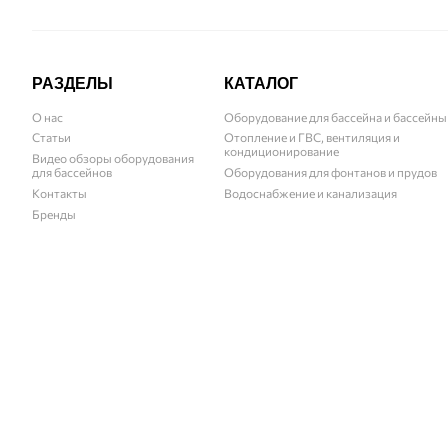
РАЗДЕЛЫ
КАТАЛОГ
О нас
Оборудование для бассейна и бассейны
Статьи
Отопление и ГВС, вентиляция и
кондиционирование
Видео обзоры оборудования
для бассейнов
Оборудования для фонтанов и прудов
Контакты
Водоснабжение и канализация
Бренды