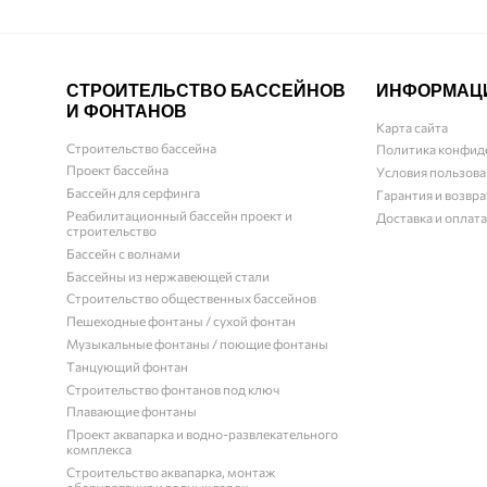
СТРОИТЕЛЬСТВО БАССЕЙНОВ
ИНФОРМАЦ
И ФОНТАНОВ
Карта сайта
Строительство бассейна
Политика конфид
Проект бассейна
Условия пользова
Бассейн для серфинга
Гарантия и возвра
Реабилитационный бассейн проект и
Доставка и оплата
строительство
Бассейн с волнами
Бассейны из нержавеющей стали
Строительство общественных бассейнов
Пешеходные фонтаны / сухой фонтан
Музыкальные фонтаны / поющие фонтаны
Танцующий фонтан
Строительство фонтанов под ключ
Плавающие фонтаны
Проект аквапарка и водно-развлекательного
комплекса
Строительство аквапарка, монтаж