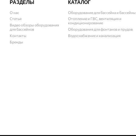
РАЗДЕЛЫ
КАТАЛОГ
О нас
Оборудование для бассейна и бассейны
Статьи
Отопление и ГВС, вентиляция и
кондиционирование
Видео обзоры оборудования
для бассейнов
Оборудования для фонтанов и прудов
Контакты
Водоснабжение и канализация
Бренды