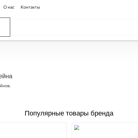
О нас
Контакты
ССЕЙНЫ
ОВАНИЕ
ОВ
ейна
йнов.
Популярные товары бренда