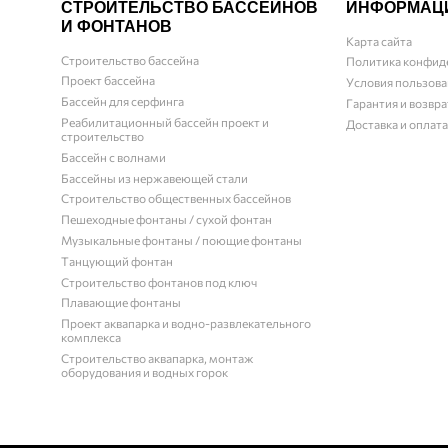
СТРОИТЕЛЬСТВО БАССЕЙНОВ
ИНФОРМАЦ
И ФОНТАНОВ
Карта сайта
Строительство бассейна
Политика конфид
Проект бассейна
Условия пользова
Бассейн для серфинга
Гарантия и возвра
Реабилитационный бассейн проект и
Доставка и оплата
строительство
Бассейн с волнами
Бассейны из нержавеющей стали
Строительство общественных бассейнов
Пешеходные фонтаны / сухой фонтан
Музыкальные фонтаны / поющие фонтаны
Танцующий фонтан
Строительство фонтанов под ключ
Плавающие фонтаны
Проект аквапарка и водно-развлекательного
комплекса
Строительство аквапарка, монтаж
оборудования и водных горок