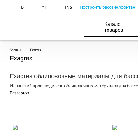
FB
YT
INS
Построить бассейн/фонтан
Каталог
товаров
ОБОРУДОВАНИЕ ДЛЯ БАССЕЙНА И БА
ОТОПЛЕНИЕ И ГВС, ВЕНТИЛЯЦИЯ И КОНДИЦИОНИР
ОБОРУДОВАНИЯ ДЛЯ ФОНТАНОВ И ПРУД
ВОДОСНАБЖЕНИЕ И КАНАЛИЗАЦИЯ
Бренды
Exagres
Exagres
Exagres облицовочные материалы для басс
Испанский производитель облицовочных материалов для бассе