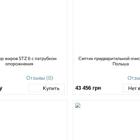
ор жиров STZ 6 с патрубком
Септик предварительной очист
опорожнения
Польша
Отзывы (0)
Отзы
у
43 456
грн
Купить
Нет 