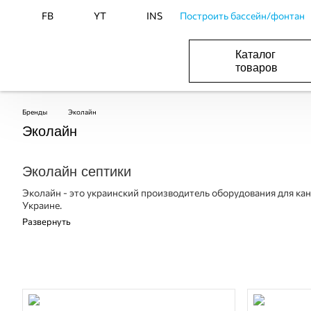
FB
YT
INS
Построить бассейн/фонтан
Каталог
товаров
ОБОРУДОВАНИЕ ДЛЯ БАССЕЙНА И БА
ОТОПЛЕНИЕ И ГВС, ВЕНТИЛЯЦИЯ И КОНДИЦИОНИР
ОБОРУДОВАНИЯ ДЛЯ ФОНТАНОВ И ПРУД
ВОДОСНАБЖЕНИЕ И КАНАЛИЗАЦИЯ
Бренды
Эколайн
Эколайн
Эколайн септики
Эколайн - это украинский производитель оборудования для к
Украине.