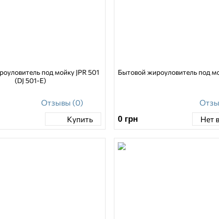
роуловитель под мойку JPR 501
Бытовой жироуловитель под мо
(DJ 501-E)
Отзывы (0)
Отзы
0
грн
Купить
Нет 