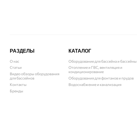
РАЗДЕЛЫ
КАТАЛОГ
О нас
Оборудование для бассейна и бассейны
Статьи
Отопление и ГВС, вентиляция и
кондиционирование
Видео обзоры оборудования
для бассейнов
Оборудования для фонтанов и прудов
Контакты
Водоснабжение и канализация
Бренды