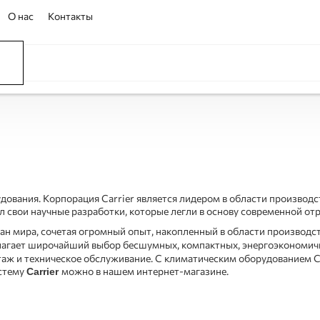
О нас
Контакты
ССЕЙНЫ
ОВАНИЕ
ОВ
рудования. Корпорация Carrier является лидером в области производ
ал свои научные разработки, которые легли в основу современной от
ан мира, сочетая огромный опыт, накопленный в области производс
агает широчайший выбор бесшумных, компактных, энергоэкономич
таж и техническое обслуживание. С климатическим оборудованием C
истему
можно в нашем интернет-магазине.
Carrier