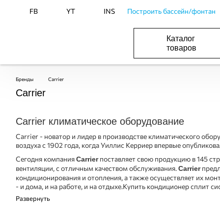
FB
YT
INS
Построить бассейн/фонтан
Каталог
товаров
ОБОРУДОВАНИЕ ДЛЯ БАССЕЙНА И БА
ОТОПЛЕНИЕ И ГВС, ВЕНТИЛЯЦИЯ И КОНДИЦИОНИР
ОБОРУДОВАНИЯ ДЛЯ ФОНТАНОВ И ПРУД
ВОДОСНАБЖЕНИЕ И КАНАЛИЗАЦИЯ
Бренды
Carrier
Carrier
Carrier климатическое оборудование
Carrier - новатор и лидер в производстве климатического обо
воздуха с 1902 года, когда Уиллис Керриер впервые опубликов
Сегодня компания
поставляет свою продукцию в 145 стр
Carrier
вентиляции, с отличным качеством обслуживания.
предл
Carrier
кондиционирования и отопления, а также осуществляет их мон
- и дома, и на работе, и на отдыхе.Купить кондиционер сплит с