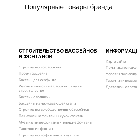
Популярные товары бренда
СТРОИТЕЛЬСТВО БАССЕЙНОВ
ИНФОРМАЦ
И ФОНТАНОВ
Карта сайта
Строительство бассейна
Политика конфид
Проект бассейна
Условия пользова
Бассейн для серфинга
Гарантия и возвра
Реабилитационный бассейн проект и
Доставка и оплата
строительство
Бассейн с волнами
Бассейны из нержавеющей стали
Строительство общественных бассейнов
Пешеходные фонтаны / сухой фонтан
Музыкальные фонтаны / поющие фонтаны
Танцующий фонтан
Строительство фонтанов под ключ