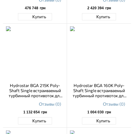
Poly Shaft
476 748
грн
2 420 394
грн
Купить
Купить
Hydrostar BGA 215K Poly-
Hydrostar BGA 160K Poly-
Shaft Single встраиваемый
Shaft Single встраиваемый
турбинный противоток для
турбинный противоток для
бассейна 65–215 м3/ч, 230 В,
бассейна 50–160 м3/ч, 230 В,
Отзывы (0)
Отзывы (0)
лицевая панель пластик
лицевая панель пластик
1 132 654
грн
1 004 030
грн
Купить
Купить