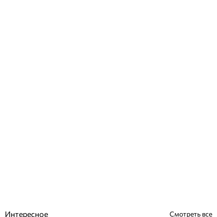
Bosch CR50 программатор для котла недельный
Отзывы (0)
6 197
грн
Купить
Интересное
Смотреть все