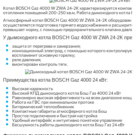
Котел BOSCH Gaz 4000 W ZWA 24-2K характеризируется компактны
отопления помещений 200-250 кв.м. Работа дымоходного котла Бо
Атмосферный котел BOSCH Gaz 4000 W ZWA 24-2K оборудован д
осуществляется подготовка горячего водоснабжения и расширител
превышает норму, с помощью предохранительного клапана давлен
У дымоходного котла BOSCH Gaz 4000 W ZWA 24-2K пред
защита от перегрева и замерзания;
ионизационный электрод, с помощью которого контролируется
воспламенит основную горелку;
реле давления;
вмонтирован контроль тяги.
Преимущества котла BOSCH Gaz 4000 24 кВт:
Высокая надежность
Высокий КПД дымоходного котла Бош Газ 4000 24 кВт
Равномерно высокая эффективность на всем диапазоне мощн
Работа на ГВС при минимальном протоке
Битермический теплообменник
Компактные габариты атмосферного котла Бош
Простое подключение и быстрая настройка
Удобный интерфейс и интуитивно понятное управление
Бесшумность работы дымоходного котла Бош Газ 24 кВт