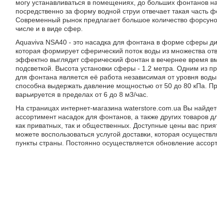
могу устанавливаться в помещениях, до больших фонтанов н
посредственно за форму водной струи отвечает такая часть ф
Современный рынок предлагает большое количество форсунок
числе и в виде сфер.
Aquaviva NSA40 - это насадка для фонтана в форме сферы ди
которая формирует сферический поток воды из множества от
эффектно выглядит сферический фонтан в вечернее время вм
подсветкой. Высота установки сферы - 1.2 метра. Одним из 
для фонтана является её работа независимая от уровня воды
способна выдержать давление мощностью от 50 до 80 кПа. П
варьируется в пределах от 6 до 8 м3/час.
На страницах интернет-магазина waterstore.com.ua Вы найде
ассортимент насадок для фонтанов, а также других товаров д
как приватных, так и общественных. Доступные цены вас прият
можете воспользоваться услугой доставки, которая осуществл
пункты страны. Постоянно осуществляется обновление ассор