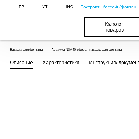
Построить бассейн/фонтан
FB
YT
INS
Каталог
товаров
БАСЕЙНИ, ОБЛАДНАННЯ ДЛЯ БАСЕЙНІВ
ОПАЛЕННЯ ТА ГВП, ВЕНТИЛЯЦІЯ І КОНДИЦІЮВАННЯ
ОБЛАДНАННЯ ДЛЯ ФОНТАНІВ ТА СТАВКІВ
ВОДОПОСТАЧАННЯ І КАНАЛІЗАЦІЯ
Насадка для фонтана
Aquaviva NSA40 cфера - насадка для фонтана
Описание
Характеристики
Инструкция/ докумен