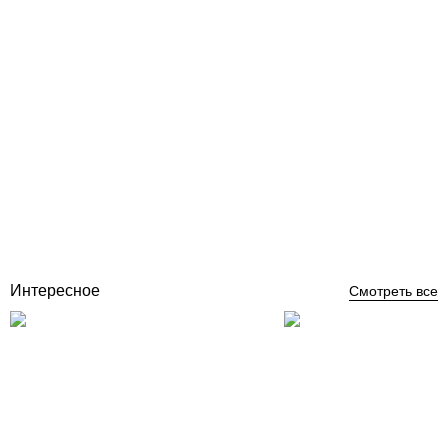
Aiper Scuba N1/ S1 Pro беспроводной робот пылесос для
бассейна
Отзывы (0)
0
грн
Нет в наличии
Интересное
Смотреть все