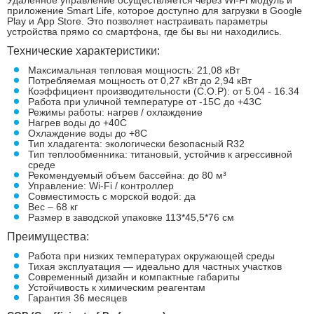
Удаленное управление осуществляется через Wi-Fi модуль и
приложение Smart Life, которое доступно для загрузки в Google
Play и App Store. Это позволяет настраивать параметры
устройства прямо со смартфона, где бы вы ни находились.
Технические характеристики:
Максимальная тепловая мощность: 21,08 кВт
Потребляемая мощность от 0,27 кВт до 2,94 кВт
Коэффициент производительности (C.O.P): от
5.04 - 16.34
Работа при уличной температуре от -15С до +43С
Режимы работы: нагрев / охлаждение
Нагрев воды до +40С
Охлаждение воды до +8С
Тип хладагента: экологически безопасный R32
Тип теплообменника: титановый, устойчив к агрессивной
среде
Рекомендуемый объем бассейна: до 80 м³
Управление: Wi-Fi / контроллер
Совместимость с морской водой: да
Вес – 68 кг
Размер в заводской упаковке 113*45,5*76 см
Преимущества:
Работа при низких температурах окружающей среды
Тихая эксплуатация — идеально для частных участков
Современный дизайн и компактные габариты
Устойчивость к химическим реагентам
Гарантия 36 месяцев