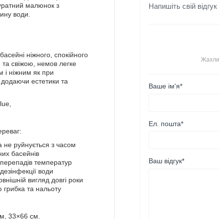
Напишіть свій відгук
уратний малюнок з
бину води.
басейні ніжного, спокійного
Жахли
ю та свіжою, немов легке
м і ніжним як при
, додаючи естетики та
Ваше ім'я*
Ел. пошта*
ереваг:
а не руйнується з часом
них басейнів
Ваш відгук*
а перепадів температур
я дезінфекції води
зовнішній вигляд довгі роки
ю грибка та нальоту
см, 33×66 см.