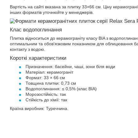
Вартість на сайті вказана за плитку 33×66 см. Ціну керамогран
інших форматів уточнюйте у менеджерів.
Клас водопоглинання
Плитка відноситься до керамограніту класу BIA з водопоглина
оптимальним та обов'язковим показником для облицювання бас
контакту з водою.
Короткі характеристики
Призначення: басейни, чаші, зони біля води
Матеріал: керамограніт
Формат: 33 × 66 см
Товщина плитки: 0,73 см
Водопоглинання: ≤ 0,5% (клас BIA)
Морозостійкість: так
Стійкість до хімії: так
Країна виробник: Туреччина.