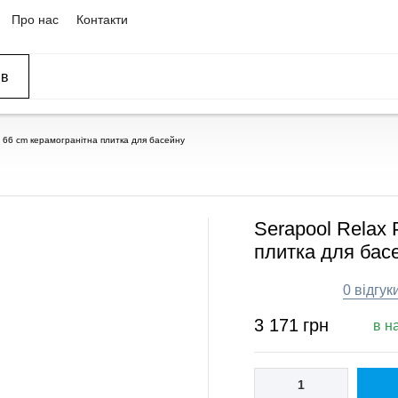
Про нас
Контакти
ів
 x 66 cm керамогранітна плитка для басейну
Serapool Relax 
плитка для бас
0 відгук
3 171
грн
в н