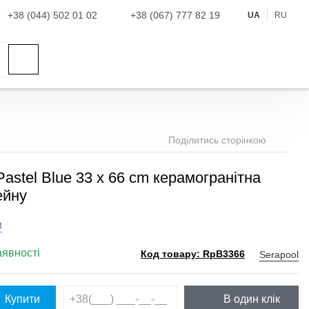
+38 (044) 502 01 02
+38 (067) 777 82 19
UA
RU
Поділитись сторінкою
Pastel Blue 33 x 66 cm керамогранітна
ейну
и
аявності
Serapool
Код товару: RpB3366
Купити
В один клік