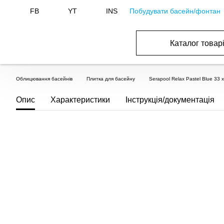
Побудувати басейн/фонтан
FB
YT
INS
Каталог товар
БАСЕЙНИ, ОБЛАДНАННЯ ДЛЯ БАСЕЙНІВ
ОПАЛЕННЯ ТА ГВП, ВЕНТИЛЯЦІЯ І КОНДИЦІЮВАННЯ
ОБЛАДНАННЯ ДЛЯ ФОНТАНІВ ТА СТАВКІВ
ВОДОПОСТАЧАННЯ І КАНАЛІЗАЦІЯ
Облицювання басейнів
Плитка для басейну
Serapool Relax Pastel Blue 33
Опис
Характеристики
Інструкція/документація