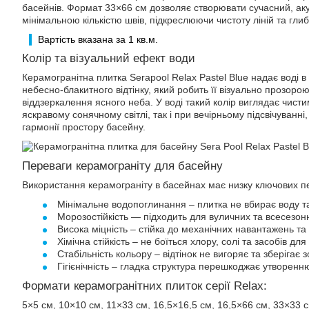
басейнів. Формат 33×66 см дозволяє створювати сучасний, ак
мінімальною кількістю швів, підкреслюючи чистоту ліній та гли
Вартість вказана за 1 кв.м.
Колір та візуальний ефект води
Керамогранітна плитка Serapool Relax Pastel Blue надає воді в 
небесно-блакитного відтінку, який робить її візуально прозоро
віддзеркалення ясного неба. У воді такий колір виглядає чисти
яскравому сонячному світлі, так і при вечірньому підсвічуванні
гармонії простору басейну.
Переваги керамограніту для басейну
Використання керамограніту в басейнах має низку ключових п
Мінімальне водопоглинання – плитка не вбирає воду т
Морозостійкість — підходить для вуличних та всесезон
Висока міцність – стійка до механічних навантажень т
Хімічна стійкість – не боїться хлору, солі та засобів дл
Стабільність кольору – відтінок не вигоряє та зберігає 
Гігієнічність – гладка структура перешкоджає утворенн
Формати керамогранітних плиток серії Relax:
5×5 см, 10×10 см, 11×33 см, 16,5×16,5 см, 16,5×66 см, 33×33 