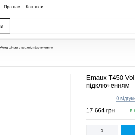
Про нас
Контакти
ів
м³/год фільтр з верхнім підключенням
Emaux T450 Volu
підключенням
0 відгук
17 664
грн
в 