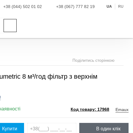
+38 (044) 502 01 02
+38 (067) 777 82 19
UA
RU
Поділитись сторінкою
metric 8 м³/год фільтр з верхнім
и
наявності
Emaux
Код товару: 17968
Купити
В один клік