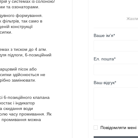
рій у системах із солоною/
ми та озонаторами.
идувного формування.
Жахли
 фільтрів, так само в
еній конструкції
сипки.
Ваше ім'я*
емах з тиском до 4 атм.
для підлоги, 6-позиційний
Ел. пошта*
варцовий пісок або
сипки здійснюється не
рібно замінювати.
Ваш відгук*
і 6-позиційного клапана
остає і індикатор
та скидання води
ролю часу промивання. Як
ію, промивання можна
Повідомляти мені 