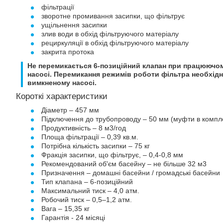
фільтрації
зворотне промивання засипки, що фільтрує
ущільнення засипки
злив води в обхід фільтруючого матеріалу
рециркуляції в обхід фільтруючого матеріалу
закрита протока
Не перемикається 6-позиційний клапан при працюючо
насосі. Перемикання режимів роботи фільтра необхід
вимкненому насосі.
Короткі характеристики
Діаметр – 457 мм
Підключення до трубопроводу – 50 мм (муфти в компле
Продуктивність – 8 м3/год
Площа фільтрації – 0,39 кв.м.
Потрібна кількість засипки – 75 кг
Фракція засипки, що фільтрує, – 0,4-0,8 мм
Рекомендований об'єм басейну – не більше 32 м3
Призначення – домашні басейни / громадські басейни
Тип клапана – 6-позиційний
Максимальний тиск – 4,0 атм.
Робочий тиск – 0,5–1,2 атм.
Вага – 15,35 кг
Гарантія - 24 місяці