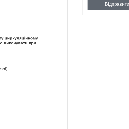
Відправит
му циркуляційному
но виконувати при
кті)