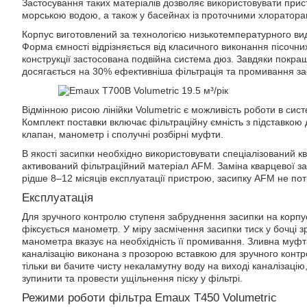
Застосування таких матеріалів дозволяє використовувати прист
морською водою, а також у басейнах із проточними хлоратора
Корпус виготовлений за технологією низькотемпературного в
Форма ємності відрізняється від класичного виконання пісочних
конструкції застосована подвійна система дюз. Завдяки покращ
досягається на 30% ефективніша фільтрація та промивання за
Відмінною рисою лінійки Volumetric є можливість роботи в сист
Комплект поставки включає фільтраційну ємність з підставкою 
клапан, манометр і сполучні розбірні муфти.
В якості засипки необхідно використовувати спеціалізований к
активований фільтраційний матеріал AFM. Заміна кварцевої за
рідше 8–12 місяців експлуатації пристрою, засипку AFM не пот
Експлуатація
Для зручного контролю ступеня забруднення засипки на корпус
фіксується манометр. У міру засмічення засипки тиск у бочці зр
манометра вказує на необхідність її промивання. Зливна муф
каналізацію виконана з прозорою вставкою для зручного конт
тільки ви бачите чисту некаламутну воду на виході каналізац
зупинити та провести ущільнення піску у фільтрі.
Режими роботи фільтра Emaux T450 Volumetric