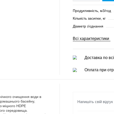
Продуктивність, м3/год
Кількість засипки, кг
Діаметр з'єднання
Всі характеристики
Доставка по всі
Оплата при отр
нічного очищення води в
Напишіть свій відгук
 домашнього басейну,
із міцного HDPE
ного середовища.