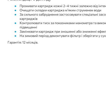
Промивати картридж кожні 2–4 тижні залежно від інте
Очищати складки картриджа м’яким струменем води
За сильного забруднення застосовувати спеціальні зас
картриджів
Контролювати тиск за показниками манометра та вико
підвищенні
Замінювати картридж при зношенні або зниженні ефект
На зимовий період демонтувати фільтр і зберігати у с
Гарантія: 12 місяців.