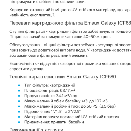
підтримувати стабільні показники води.
Корпус виготовлений із міцного UV-стійкого матеріалу, що гара
надійність експлуатації.
Переваги картриджного фільтра Emaux Galaxy ICF6
Ступінь фільтрації - картриджні фільтри забезпечують тонше 
Піщані зазвичай затримують частинки 40–50 мікрон.
Обслуговування - піщані фільтри потребують регулярної зворо
призводить до додаткової витрати води. У картриджних достат
або замінювати фільтрувальний елемент.
Економічність - відсутність зворотної промивки дозволяє скор
спростити догляд.
Технічні характеристики Emaux Galaxy ICF680
Тип фільтра: картриджний
Площа фільтрації: 63.17 м²
Продуктивність: 34.1 м³/год
Максимальний об'єм басейну, м3: до 102 м3
Максимальний робочий тиск: до 50 PSI (3,5 бар)
Підключення: 1"/1.5" та 2"/2.5"
Матеріал корпусу: посилений UV-стійкий пластик
Призначення: приватні басейни
Рекомендації з догляду