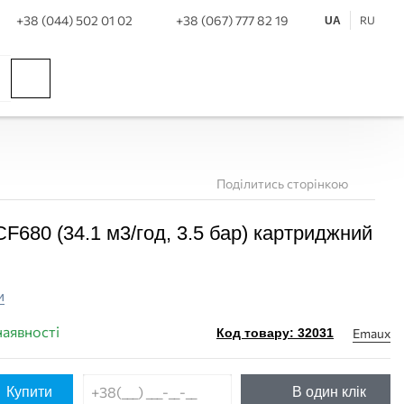
+38 (044) 502 01 02
+38 (067) 777 82 19
RU
UA
Поділитись сторінкою
F680 (34.1 м3/год, 3.5 бар) картриджний
и
наявності
Emaux
Код товару: 32031
Купити
В один клік