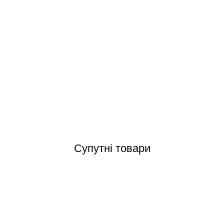
Aquaviva M900 30 м3/год піщаний фільтр для басейну
Відгуки (0)
Супутні товари