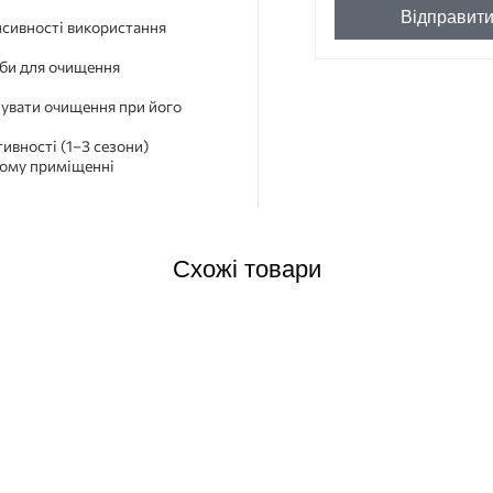
Відправит
нсивності використання
оби для очищення
нувати очищення при його
ивності (1–3 сезони)
ухому приміщенні
Схожі товари