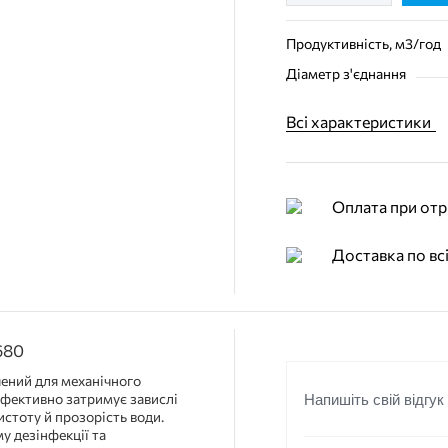
Продуктивність, м3/год
Діаметр з'єднання
Всі характеристики
Оплата при отр
Доставка по всі
680
ений для механічного
ефективно затримує завислі
Напишіть свій відгук
истоту й прозорість води.
у дезінфекції та