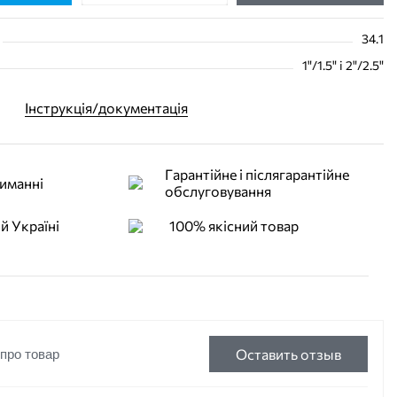
34.1
1"/1.5" i 2"/2.5"
Інструкція/документація
Гарантійне і післягарантійне
иманні
обслуговування
й Україні
100% якісний товар
Оставить отзыв
 про товар