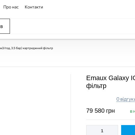
Про нас
Контакти
ів
ССЕЙНЫ
ОВАНИЕ
ОВ
 м3/год, 3.5 бар) картриджний фільтр
Emaux Galaxy IC
фільтр
0 відгук
79 580
грн
в 