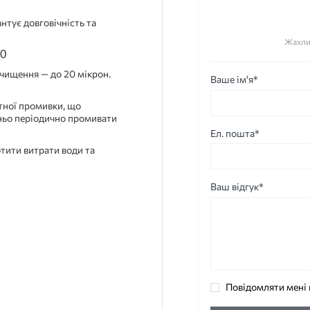
нтує довговічність та
Жахли
80
очищення — до 20 мікрон.
Ваше ім'я*
тної промивки, що
ньо періодично промивати
Ел. пошта*
отити витрати води та
Ваш відгук*
Повідомляти мені 