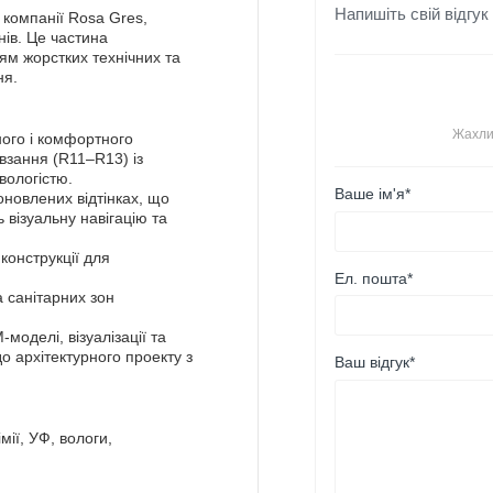
Напишіть свій відгук
 компанії Rosa Gres,
ів. Це частина
ям жорстких технічних та
ня.
Жахли
чного і комфортного
взання (R11–R13) із
вологістю.
Ваше ім'я*
 оновлених відтінках, що
 візуальну навігацію та
конструкції для
Ел. пошта*
 санітарних зон
моделі, візуалізації та
до архітектурного проекту з
Ваш відгук*
мії, УФ, вологи,