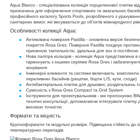
Aqua Blanco - спеціалізована колекція порцелянової плитки від
призначена для оформлення спортивних та змагальних басейн
професійного каталогу Sports Pools, розробленого з урахуванн
санітарних вимог, які висуваються до об'єктів міжнародного рів
Особливості колекції Aqua:
Антиковзна поверхня Pastilla - оновлена ​​версія безпе
покриття Rosa Gres. Поверхня Pastilla поєднує протико
приємною тактильністю, ідеальна для зон із постійною 
Нова палітра кольорів - колекція Aqua представлена ​​в
гармонують з іншими серіями Rosa Gres і забезпечують
зонування.
Інженерні елементи та системи включають: комплектні 
переливних басейнів (решітки, борти L/S, кути, сходи)
Антибактеріальна плитка для душових, роздягальень та
Сумісність з Rosa Gres Compact та Grid System
Інструменти для проектувальників - ми пропонуємо BIM-
технічні консультації, допомагаючи інтегрувати плитку 
високою точністю.
Формати та міцність
Крупноформатні та модульні розміри. Підвищена стійкість до хі
температурних перепадів.