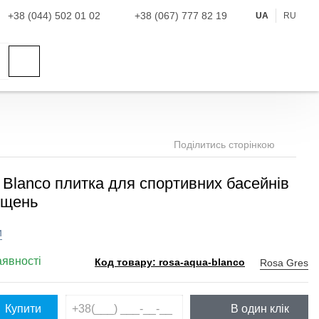
+38 (044) 502 01 02
+38 (067) 777 82 19
UA
RU
Поділитись сторінкою
 Blanco плитка для спортивних басейнів
іщень
и
аявності
Rosa Gres
Код товару: rosa-aqua-blanco
Купити
В один клік