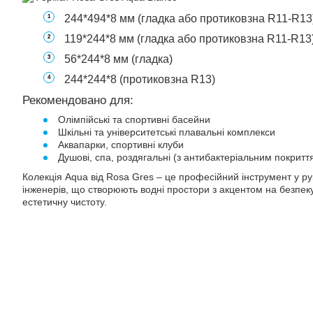
244*494*8 мм (гладка або протиковзна R11-R13
119*244*8 мм (гладка або протиковзна R11-R13
56*244*8 мм (гладка)
244*244*8 (протиковзна R13)
Рекомендовано для:
Олімпійські та спортивні басейни
Шкільні та університетські плавальні комплекси
Аквапарки, спортивні клуби
Душові, спа, роздягальні (з антибактеріальним покритт
Колекція Aqua від Rosa Gres – це професійний інструмент у рук
інженерів, що створюють водні простори з акцентом на безпеку,
естетичну чистоту.