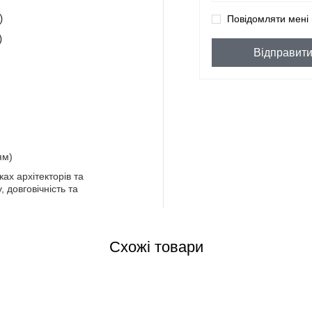
)
Повідомляти мені 
)
Відправит
ям)
ах архітекторів та
 довговічність та
Схожі товари