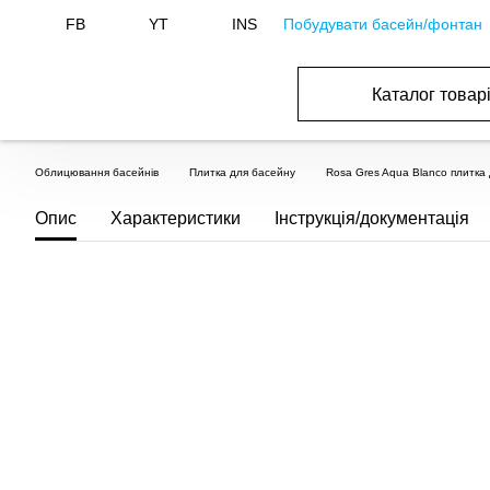
Побудувати басейн/фонтан
FB
YT
INS
Каталог товар
БАСЕЙНИ, ОБЛАДНАННЯ ДЛЯ БАСЕЙНІВ
ОПАЛЕННЯ ТА ГВП, ВЕНТИЛЯЦІЯ І КОНДИЦІЮВАННЯ
ОБЛАДНАННЯ ДЛЯ ФОНТАНІВ ТА СТАВКІВ
ВОДОПОСТАЧАННЯ І КАНАЛІЗАЦІЯ
Облицювання басейнів
Плитка для басейну
Rosa Gres Aqua Blanco плитка
Опис
Характеристики
Інструкція/документація