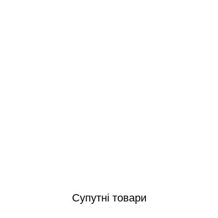
ol 24,5* 12,5 см керамічний маркер глибини у спортивних басейнах
Відгуки (0)
Супутні товари