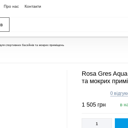
Про нас
Контакти
ів
 для спортивних басейнів та мокрих приміщень
Rosa Gres Aqua
та мокрих прим
0 відгук
1 505
грн
в н