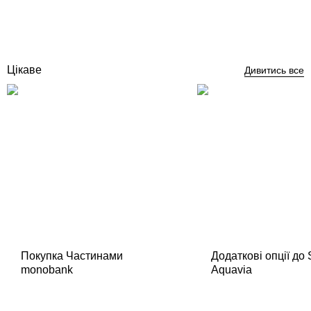
Відгуки (0)
6 053
грн
Купити
Цікаве
Дивитись все
Покупка Частинами
Додаткові опції до
monobank
Aquavia