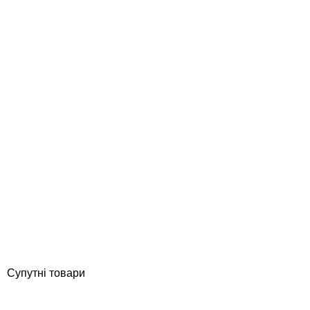
AstralPool сполучна муфта насоса 4405011429
Відгуки (0)
1 923
грн
Купити
Супутні товари