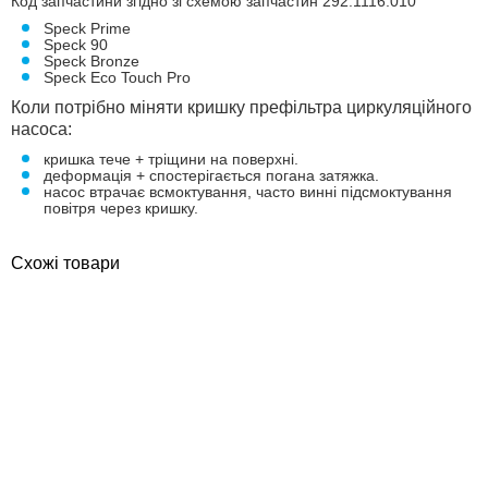
Код запчастини згідно зі схемою запчастин 292.1116.010
Speck Prime
Speck 90
Speck Bronze
Speck Eco Touch Pro
Коли потрібно міняти кришку префільтра циркуляційного
насоса:
кришка тече + тріщини на поверхні.
деформація + спостерігається погана затяжка.
насос втрачає всмоктування, часто винні підсмоктування
повітря через кришку.
Схожі товари