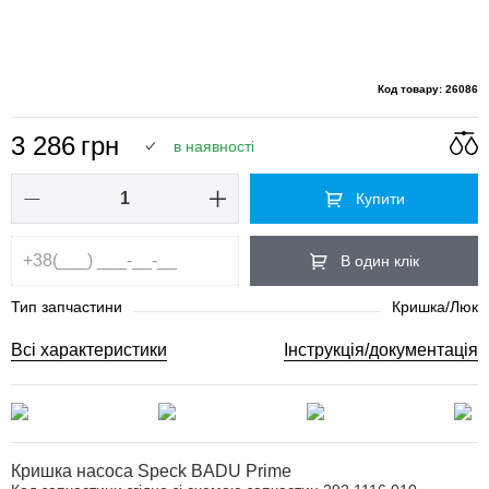
Код товару: 26086
3 286
грн
в наявності
Купити
В один клік
Тип запчастини
Кришка/Люк
Всі характеристики
Інструкція/документація
Кришка насоса Speck BADU Prime