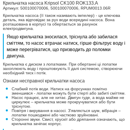
Крильчатка насоса Kripsol CK100 ROK133.A
Артикул:
500100070006, 500100070006, RPUM0013.06R
Крильчатка насоса (її також називають імпелер) - це ключова
деталь, яка відповідає за рух води всередині насоса. Вона
розташована в корпусі та обертається за рахунок
електродвигуна.
Якщо крильчатка зносилася, тріснула або забилася
сміттям, то насос втрачає натиск, гірше фільтрує воду і
може перегріватися, що призводить до поломки
двигуна.
Крильчатка є диском з лопатками. При обертанні ці лопатки
захоплюють воду і проштовхують її далі системою, створюючи
необхідний тиск і потік.
Ознаки несправної крильчатки насоса
Слабкий потік води. Натиск на форсунках помітно
зменшився - лопатки можуть бути стерті або забиті сміттям.
Насос працює, але не хитає. Двигун гуде, а вода майже не
циркулює – крильчатка може прокручуватися або бути
тріснутою.
Повітря і вирування в насосі. З'являється шум, вібрація –
лопатки пошкоджені або частково зруйновані.
Сторонні звуки. Свист, хрускіт або дряпання означають, що
крильчатка зачіпає корпус.