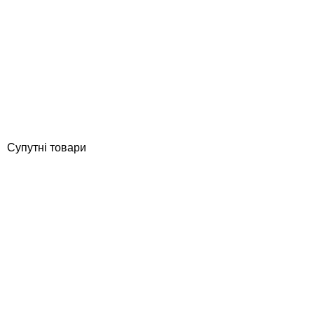
AstralPool сполучна муфта насоса 4405011429
Відгуки (0)
1 923
грн
Купити
Супутні товари