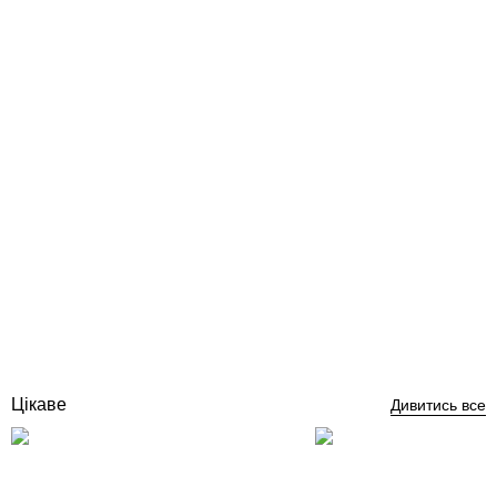
Kokido K368SW 15 м шланг для пилососа
Відгуки (0)
3 298
грн
Купити
Цікаве
Дивитись все