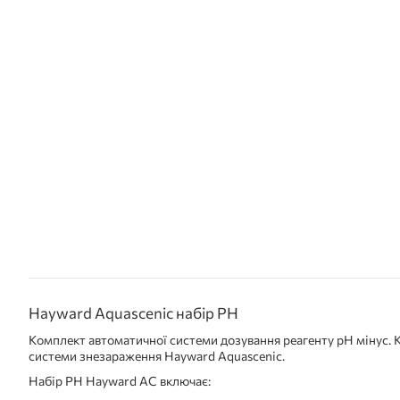
Hayward Aquascenic набір PH
Комплект автоматичної системи дозування реагенту рН мінус.
системи знезараження Hayward Aquascenic.
Набір PH Hayward AC включає: