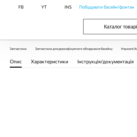
FB
YT
INS
Побудувати басейн/фонтан
Каталог товар
БАСЕЙНИ, ОБЛАДНАННЯ ДЛЯ БАСЕЙНІВ
ОПАЛЕННЯ ТА ГВП, ВЕНТИЛЯЦІЯ І КОНДИЦІЮВАННЯ
ОБЛАДНАННЯ ДЛЯ ФОНТАНІВ ТА СТАВКІВ
ВОДОПОСТАЧАННЯ І КАНАЛІЗАЦІЯ
Запчастини
Запчастини для дезинфікуючого обладнання басейну
Hayward Aq
Опис
Характеристики
Інструкція/документація