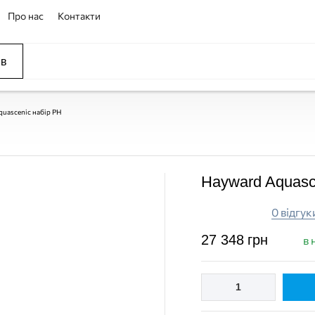
Про нас
Контакти
ів
uascenic набір PH
Hayward Aquasc
0 відгук
27 348
грн
в 