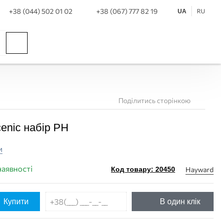
+38 (044) 502 01 02
+38 (067) 777 82 19
RU
UA
Поділитись сторінкою
enic набір PH
и
наявності
Hayward
Код товару: 20450
Купити
В один клік