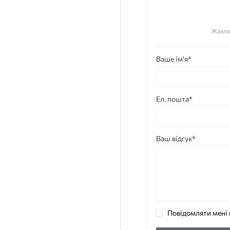
Жахли
Ваше ім'я*
Ел. пошта*
Ваш відгук*
Повідомляти мені 