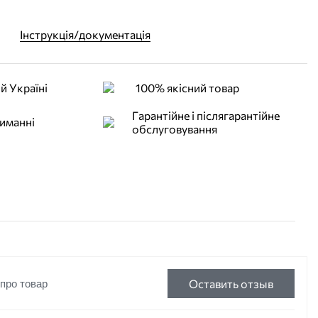
Інструкція/документація
й Україні
100% якісний товар
Гарантійне і післягарантійне
иманні
обслуговування
Оставить отзыв
 про товар